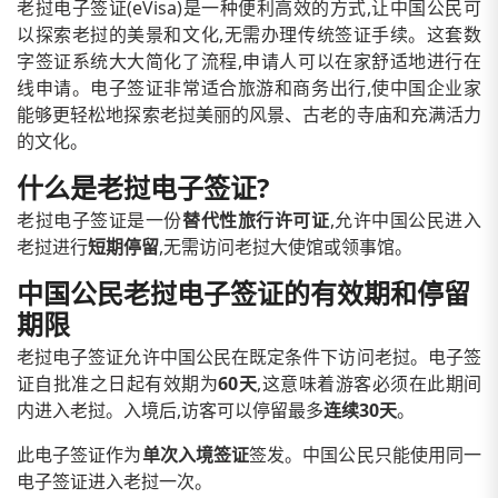
老挝电子签证(eVisa)是一种便利高效的方式,让中国公民可
以探索老挝的美景和文化,无需办理传统签证手续。这套数
字签证系统大大简化了流程,申请人可以在家舒适地进行在
线申请。电子签证非常适合旅游和商务出行,使中国企业家
能够更轻松地探索老挝美丽的风景、古老的寺庙和充满活力
的文化。
什么是老挝电子签证?
老挝电子签证是一份
替代性旅行许可证
,允许中国公民进入
老挝进行
短期停留
,无需访问老挝大使馆或领事馆。
中国公民老挝电子签证的有效期和停留
期限
老挝电子签证允许中国公民在既定条件下访问老挝。电子签
证自批准之日起有效期为
60天
,这意味着游客必须在此期间
内进入老挝。入境后,访客可以停留最多
连续30天
。
此电子签证作为
单次入境签证
签发。中国公民只能使用同一
电子签证进入老挝一次。