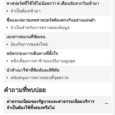
พาสปอร์ตที่ใช้ได้ไม่น้อยกว่า 6 เดือนนับจากวันเข้ามา
จำเป็นต้องเข้ามา
ชื่อและหมายเลขพาสปอร์ตต้องตรงกันอย่างแม่นยำ
จำเป็นสำหรับการตรวจสอบข้อมูล
เอกสารสแกนที่ชัดเจน
ป้องกันการขอส่งใหม่
สมัครก่อนการเดินทางที่ตั้งใจ
หลีกเลี่ยงการล่าช้าของปริมาณสูงสุด
นำสำเนาวีซ่าที่พิมพ์และดิจิทัล
สนับสนุนการตรวจสอบที่จุดตรวจ
คำถามที่พบบ่อย
ค่าธรรมเนียมของรัฐบาลและค่าธรรมเนียมบริการ
จำเป็นต้องใช้ทั้งสองหรือไม่