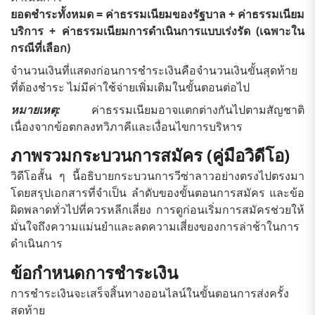
ยอดชำระทั้งหมด = ค่าธรรมเนียมของรัฐบาล + ค่าธรรมเนียม
บริการ + ค่าธรรมเนียมการดำเนินการแบบเร่งรัด (เฉพาะใน
กรณีที่เลือก)
จำนวนเงินที่แสดงก่อนการชำระเงินคือจำนวนเงินขั้นสุดท้าย
ที่ต้องชำระ ไม่มีค่าใช้จ่ายเพิ่มเติมในขั้นตอนต่อไป
หมายเหตุ:
ค่าธรรมเนียมอาจแตกต่างกันไปตามสัญชาติ
เนื่องจากข้อตกลงทวิภาคีและเงื่อนไขการบริหาร
ภาพรวมกระบวนการสมัคร (คู่มือวิดีโอ)
วิดีโอสั้น ๆ นี้อธิบายกระบวนการวีซ่าลาวอย่างตรงไปตรงมา
โดยสรุปเอกสารที่จำเป็น ลำดับของขั้นตอนการสมัคร และข้อ
ผิดพลาดทั่วไปที่ควรหลีกเลี่ยง การดูก่อนเริ่มการสมัครช่วยให้
มั่นใจถึงความแม่นยำและลดความเสี่ยงของการล่าช้าในการ
ดำเนินการ
ข้อกำหนดการชำระเงิน
การชำระเงินจะเสร็จสิ้นทางออนไลน์ในขั้นตอนการส่งครั้ง
สุดท้าย