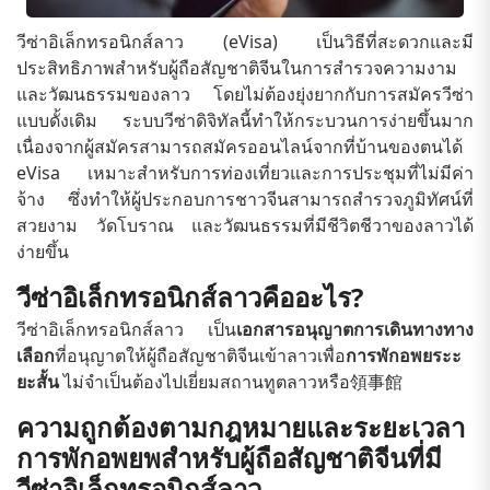
วีซ่าอิเล็กทรอนิกส์ลาว (eVisa) เป็นวิธีที่สะดวกและมี
ประสิทธิภาพสำหรับผู้ถือสัญชาติจีนในการสำรวจความงาม
และวัฒนธรรมของลาว โดยไม่ต้องยุ่งยากกับการสมัครวีซ่า
แบบดั้งเดิม ระบบวีซ่าดิจิทัลนี้ทำให้กระบวนการง่ายขึ้นมาก
เนื่องจากผู้สมัครสามารถสมัครออนไลน์จากที่บ้านของตนได้
eVisa เหมาะสำหรับการท่องเที่ยวและการประชุมที่ไม่มีค่า
จ้าง ซึ่งทำให้ผู้ประกอบการชาวจีนสามารถสำรวจภูมิทัศน์ที่
สวยงาม วัดโบราณ และวัฒนธรรมที่มีชีวิตชีวาของลาวได้
ง่ายขึ้น
วีซ่าอิเล็กทรอนิกส์ลาวคืออะไร?
วีซ่าอิเล็กทรอนิกส์ลาว เป็น
เอกสารอนุญาตการเดินทางทาง
เลือก
ที่อนุญาตให้ผู้ถือสัญชาติจีนเข้าลาวเพื่อ
การพักอพยระะ
ยะสั้น
ไม่จำเป็นต้องไปเยี่ยมสถานทูตลาวหรือ領事館
ความถูกต้องตามกฎหมายและระยะเวลา
การพักอพยพสำหรับผู้ถือสัญชาติจีนที่มี
วีซ่าอิเล็กทรอนิกส์ลาว