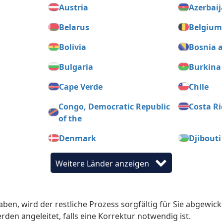
Austria
Azerbai
Belarus
Belgiu
Bolivia
Bosnia 
Bulgaria
Burkina
Cape Verde
Chile
Congo, Democratic Republic
Costa Ri
of the
Denmark
Djibouti
Egypt
El Salva
Weitere Länder anzeigen
Fiji
Finland
Georgia
German
en, wird der restliche Prozess sorgfältig für Sie abgewic
rden angeleitet, falls eine Korrektur notwendig ist.
Guyana
Hondur