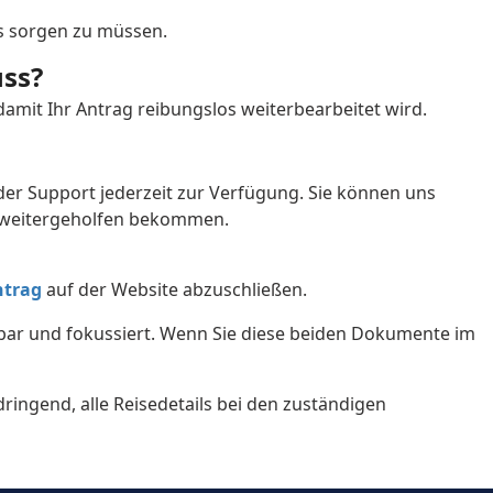
ls sorgen zu müssen.
ia
Ireland
ss?
Kazakhstan
damit Ihr Antrag reibungslos weiterbearbeitet wird.
Kuwait
ia
Luxembourg
er Support jederzeit zur Verfügung. Sie können uns
Malaysia
ah weitergeholfen bekommen.
nia
Mauritius
ntrag
auf der Website abzuschließen.
Mongolia
ubar und fokussiert. Wenn Sie diese beiden Dokumente im
a
Nepal
ringend, alle Reisedetails bei den zuständigen
Oman
ay
Peru