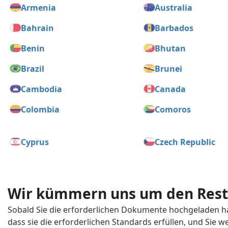
Armenia
Australia
Bahrain
Barbados
Benin
Bhutan
Brazil
Brunei
Cambodia
Canada
Colombia
Comoros
Cyprus
Czech Republic
Dominican Republic
Ecuador
Estonia
Ethiopia
Wir kümmern uns um den Rest
Gabon
Gambia
Sobald Sie die erforderlichen Dokumente hochgeladen hab
dass sie die erforderlichen Standards erfüllen, und Sie we
Grenada
Guatemala