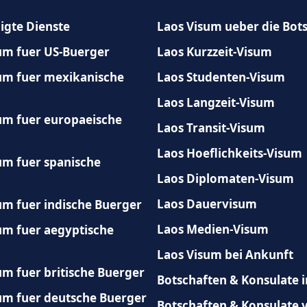
Portugal
Qatar
igte Dienste
Laos Visum ueber die Bot
Saint Kitts and Nevis
Saint Lu
um fuer US-Buerger
Laos Kurzzeit-Visum
Sao Tome and Principe
Saudi A
um fuer mexikanische
Laos Studenten-Visum
Laos Langzeit-Visum
Slovakia
Sloveni
um fuer europaeische
Laos Transit-Visum
Sri Lanka
Sweden
Laos Hoeflichkeits-Visum
Tanzania
Thailan
um fuer spanische
Laos Diplomaten-Visum
ago
Tunisia
Turkey
Laos Dauervisum
um fuer indische Buerger
ates
United Kingdom
United S
Laos Medien-Visum
um fuer aegyptische
Laos Visum bei Ankunft
um fuer britische Buerger
Botschaften & Konsulate i
um fuer deutsche Buerger
Botschaften & Konsulate 