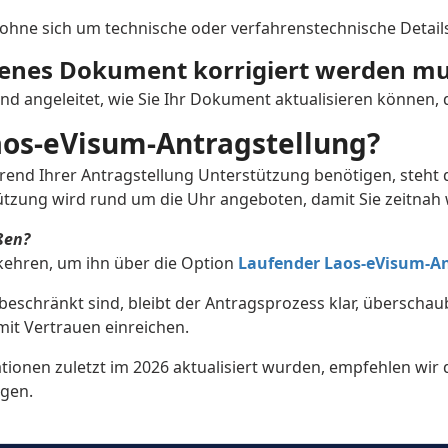
, ohne sich um technische oder verfahrenstechnische Detai
India
Indones
denes Dokument korrigiert werden mu
Jamaica
Japan
nd angeleitet, wie Sie Ihr Dokument aktualisieren können, 
Korea, Republic of (South)
Kosovo
Laos-eVisum-Antragstellung?
Liechtenstein
Lithuan
nd Ihrer Antragstellung Unterstützung benötigen, steht d
ic of
Madagascar
Malawi
rstützung wird rund um die Uhr angeboten, damit Sie zeitn
Marshall Islands
Maurita
ßen?
kkehren, um ihn über die Option
Laufender Laos-eVisum-A
ated States
Moldova
Monaco
eschränkt sind, bleibt der Antragsprozess klar, überscha
mit Vertrauen einreichen.
Myanmar
Namibi
ionen zuletzt im 2026 aktualisiert wurden, empfehlen wir d
Nicaragua
Norway
igen.
Papua New Guinea
Paragu