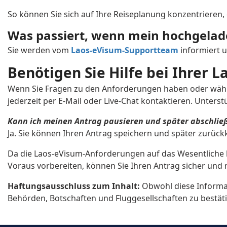
So können Sie sich auf Ihre Reiseplanung konzentrieren
Hungary
Iceland
Was passiert, wenn mein hochgela
Israel
Italy
Sie werden vom
Laos-eVisum-Supportteam
informiert u
Kenya
Kiribati
Benötigen Sie Hilfe bei Ihrer 
Kyrgyzstan
Latvia
Wenn Sie Fragen zu den Anforderungen haben oder währe
Macau
Macedonia, Republ
jederzeit per E-Mail oder Live-Chat kontaktieren. Unte
Maldives
Malta
Kann ich meinen Antrag pausieren und später abschlie
Ja. Sie können Ihren Antrag speichern und später zurüc
Mexico
Micronesia, Feder
of
Da die Laos-eVisum-Anforderungen auf das Wesentliche b
Voraus vorbereiten, können Sie Ihren Antrag sicher und 
Montenegro
Morocco
Haftungsausschluss zum Inhalt:
Obwohl diese Informat
Netherlands
New Zealand
Behörden, Botschaften und Fluggesellschaften zu bestät
Palau
Panama