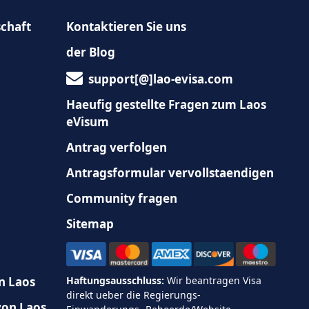
Romania
schaft
Kontaktieren Sie uns
cia
Saint Vincent and the
Grenadines
der Blog
rabia
Serbia
support[@]lao-evisa.com
a
Haeufig gestellte Fragen zum Laos
Solomon Islands
eVisum
Switzerland
Antrag verfolgen
d
Timor-Leste
Antragsformular vervollstaendigen
Turkmenistan
Community fragen
tates of America
Uruguay
Sitemap
n Laos
von Laos