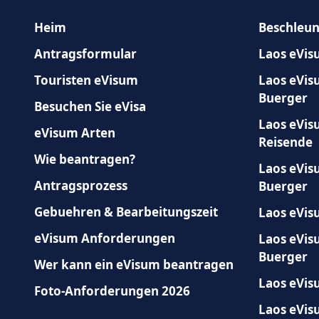
Philippines
Poland
Heim
Beschleun
Russia
Rwanda
Antragsformular
Laos eVis
Samoa
San Marino
Touristen eVisum
Laos eVis
Buerger
Besuchen Sie eVisa
Seychelles
Singapore
Laos eVis
eVisum Arten
South Africa
Spain
Reisende
Wie beantragen?
Taiwan
Tajikistan
Laos eVis
Antragsprozess
Buerger
Togo
Trinidad and Tob
Gebuehren & Bearbeitungszeit
Laos eVis
Tuvalu
United Arab Emir
eVisum Anforderungen
Laos eVis
Vanuatu
Vietnam
Buerger
Wer kann ein eVisum beantragen
Laos eVis
Foto-Anforderungen 2026
Laos eVis