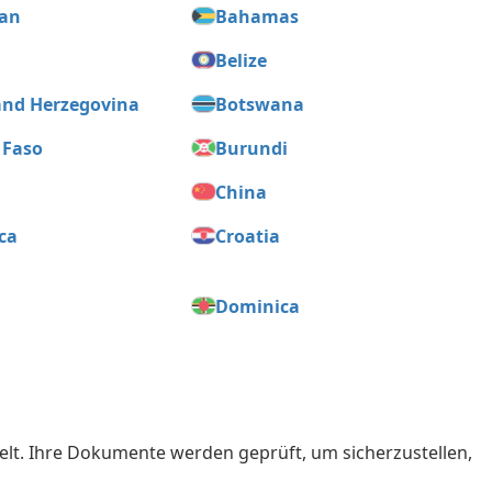
jan
Bahamas
m
Belize
and Herzegovina
Botswana
 Faso
Burundi
China
ca
Croatia
Dominica
dor
Equatorial Guinea
France
y
Greece
kelt. Ihre Dokumente werden geprüft, um sicherzustellen,
as
Hong Kong