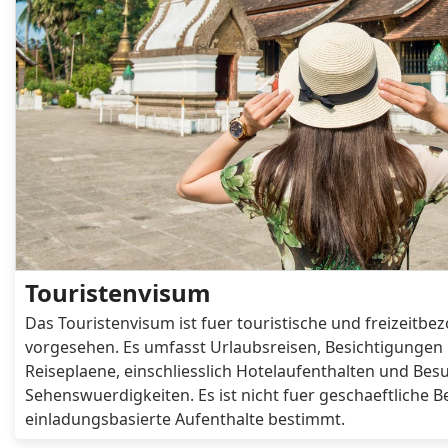
Kyrgyzstan
Latvia
Macau
Macedonia, Republ
Maldives
Malta
Mexico
Micronesia, Feder
of
Montenegro
Morocco
Netherlands
New Zealand
Palau
Panama
Touristenvisum
Philippines
Poland
Das Touristenvisum ist fuer touristische und freizeitb
Russia
Rwanda
vorgesehen. Es umfasst Urlaubsreisen, Besichtigungen 
Reiseplaene, einschliesslich Hotelaufenthalten und Be
Sehenswuerdigkeiten. Es ist nicht fuer geschaeftliche 
Samoa
San Marino
einladungsbasierte Aufenthalte bestimmt.