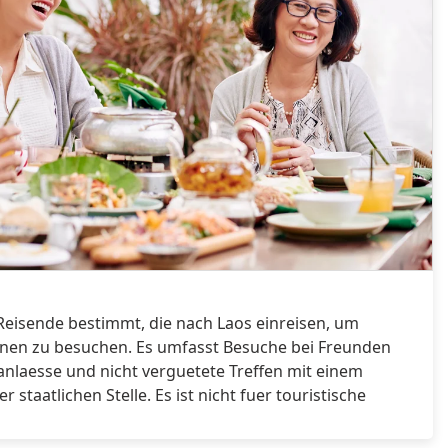
ia
Luxembourg
Malaysia
nia
Mauritius
Mongolia
a
Nepal
Oman
ay
Peru
Romania
Reisende bestimmt, die nach Laos einreisen, um
cia
Saint Vincent and the
nen zu besuchen. Es umfasst Besuche bei Freunden
Grenadines
nlaesse und nicht verguetete Treffen mit einem
staatlichen Stelle. Es ist nicht fuer touristische
rabia
Serbia