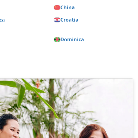
China
ca
Croatia
Dominica
dor
Equatorial Guinea
France
y
Greece
as
Hong Kong
ia
Ireland
Kazakhstan
Kuwait