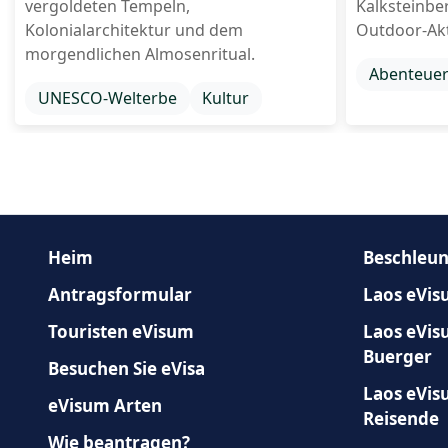
vergoldeten Tempeln,
Kalksteinbe
Kolonialarchitektur und dem
Outdoor-Akt
morgendlichen Almosenritual.
Abenteue
UNESCO-Welterbe
Kultur
Heim
Beschleun
Antragsformular
Laos eVis
Touristen eVisum
Laos eVis
Buerger
Besuchen Sie eVisa
Laos eVis
eVisum Arten
Reisende
Wie beantragen?