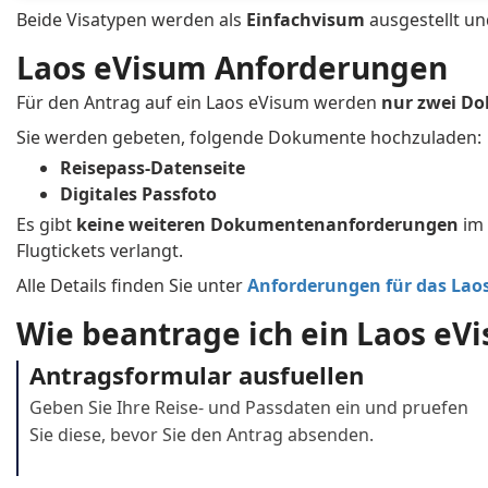
Seychelles
Singapore
Beide Visatypen werden als
Einfachvisum
ausgestellt u
South Africa
Spain
Laos eVisum Anforderungen
Taiwan
Tajikistan
Für den Antrag auf ein Laos eVisum werden
nur zwei D
Togo
Trinidad and Tob
Sie werden gebeten, folgende Dokumente hochzuladen:
Reisepass-Datenseite
Tuvalu
United Arab Emir
Digitales Passfoto
Vanuatu
Vietnam
Es gibt
keine weiteren Dokumentenanforderungen
im 
Flugtickets verlangt.
Alle Details finden Sie unter
Anforderungen für das Lao
Wie beantrage ich ein Laos eV
Antragsformular ausfuellen
Geben Sie Ihre Reise- und Passdaten ein und pruefen
Sie diese, bevor Sie den Antrag absenden.