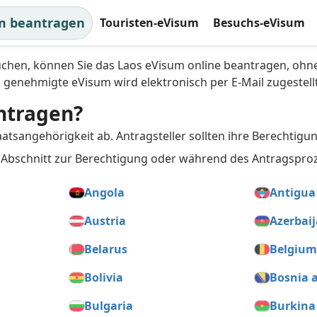
m beantragen
Touristen-eVisum
Besuchs-eVisum
rstützung für berechtigte
uchen, können Sie das Laos eVisum online beantragen, ohn
s genehmigte eVisum wird elektronisch per E-Mail zugestellt
ntragen?
aatsangehörigkeit ab. Antragsteller sollten ihre Berechtig
Abschnitt zur Berechtigung oder während des Antragsproze
Angola
Antigua
Austria
Azerbai
Belarus
Belgiu
Bolivia
Bosnia 
Bulgaria
Burkina