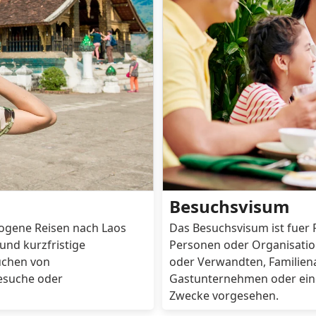
Liechtenstein
Lithuan
ic of
Madagascar
Malawi
Marshall Islands
Maurita
ated States
Moldova
Monaco
Myanmar
Namibi
Nicaragua
Norway
Papua New Guinea
Paragu
Besuchsvisum
Portugal
Qatar
ezogene Reisen nach Laos
Das Besuchsvisum ist fuer 
Saint Kitts and Nevis
Saint Lu
und kurzfristige
Personen oder Organisatio
suchen von
oder Verwandten, Familiena
Besuche oder
Gastunternehmen oder einer 
Sao Tome and Principe
Saudi A
Zwecke vorgesehen.