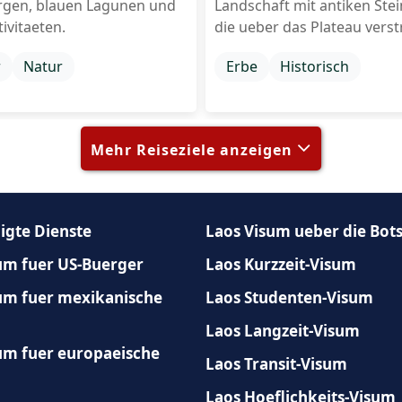
rgen, blauen Lagunen und
Landschaft mit antiken Ste
ivitaeten.
die ueber das Plateau verst
r
Natur
Erbe
Historisch
Mehr Reiseziele anzeigen
igte Dienste
Laos Visum ueber die Bot
um fuer US-Buerger
Laos Kurzzeit-Visum
um fuer mexikanische
Laos Studenten-Visum
Laos Langzeit-Visum
um fuer europaeische
Laos Transit-Visum
Laos Hoeflichkeits-Visum