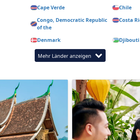
Cape Verde
Chile
Congo, Democratic Republic
Costa Ri
of the
Denmark
Djibouti
Egypt
El Salva
Mehr Länder anzeigen
Fiji
Finland
Georgia
German
Guyana
Hondur
India
Indones
Jamaica
Japan
Korea, Republic of (South)
Kosovo