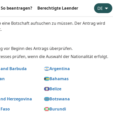
So beantragen?
Berechtigte Laender
e eine Botschaft aufsuchen zu müssen. Der Antrag wird
.
ung vor Beginn des Antrags überprüfen.
sses prüfen, wenn die Auswahl der Nationalität erfolgt.
 and Barbuda
Argentina
jan
Bahamas
m
Belize
and Herzegovina
Botswana
 Faso
Burundi