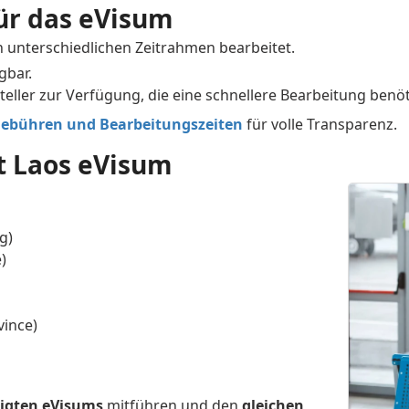
ür das eVisum
 unterschiedlichen Zeitrahmen bearbeitet.
gbar.
ller zur Verfügung, die eine schnellere Bearbeitung benöt
Gebühren und Bearbeitungszeiten
für volle Transparenz.
t Laos eVisum
g)
)
vince)
igten eVisums
mitführen und den
gleichen