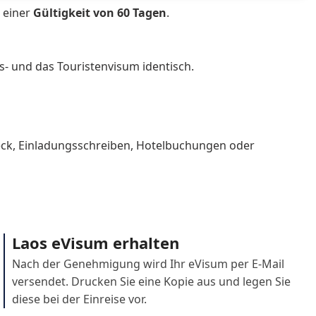
a
Solomon Islands
 einer
Gültigkeit von 60 Tagen
.
Switzerland
d
Timor-Leste
- und das Touristenvisum identisch.
Turkmenistan
tates of America
Uruguay
ck, Einladungsschreiben, Hotelbuchungen oder
Laos eVisum erhalten
Nach der Genehmigung wird Ihr eVisum per E-Mail
versendet. Drucken Sie eine Kopie aus und legen Sie
diese bei der Einreise vor.