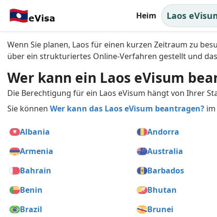
eVisum online
Laos eVisu
Heim
Schnelle, sichere und einfache Online-Unte
Wenn Sie planen, Laos für einen kurzen Zeitraum zu bes
Reisende.
über ein strukturiertes Online-Verfahren gestellt und da
Wer kann ein Laos eVisum bea
Starten Sie Ihr Laos eVisum
Die Berechtigung für ein Laos eVisum hängt von Ihrer St
Sie können
Wer kann das Laos eVisum beantragen?
im 
Albania
Andorra
Armenia
Australia
Bahrain
Barbados
Benin
Bhutan
Brazil
Brunei