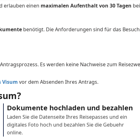
Slovakia
Sloveni
nd erlauben einen
maximalen Aufenthalt von 30 Tagen
bei
Sri Lanka
Sweden
Tanzania
Thailan
okumente
benötigt. Die Anforderungen sind für das Besuchs
ago
Tunisia
Turkey
ates
United Kingdom
United S
Antragsprozess. Es werden keine Nachweise zum Reisezwe
s Visum
vor dem Absenden Ihres Antrags.
isum?
Dokumente hochladen und bezahlen
Laden Sie die Datenseite Ihres Reisepasses und ein
digitales Foto hoch und bezahlen Sie die Gebuehr
online.