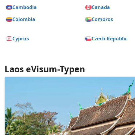
Cambodia
Canada
Colombia
Comoros
Cyprus
Czech Republic
Dominican Republic
Ecuador
Estonia
Ethiopia
Laos eVisum-Typen
Gabon
Gambia
Grenada
Guatemala
Hungary
Iceland
Israel
Italy
Kenya
Kiribati