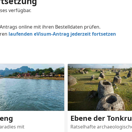
rtsetzung
es verfügbar.
Antrags online mit ihren Bestelldaten prüfen.
hren
laufenden eVisum-Antrag jederzeit fortsetzen
ieng
Ebene der Tonkr
radies mit
Ratselhafte archaeologisch