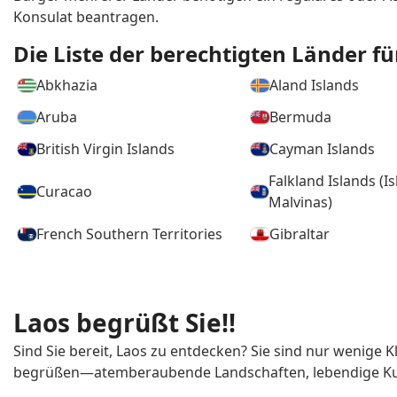
Vanuatu
Vietnam
Konsulat beantragen.
Die Liste der berechtigten Länder fü
Abkhazia
Aland Islands
Aruba
Bermuda
British Virgin Islands
Cayman Islands
Falkland Islands (Is
Curacao
Malvinas)
French Southern Territories
Gibraltar
Guernsey
Guinea
Laos begrüßt Sie!!
Martinique
Mayotte
Sind Sie bereit, Laos zu entdecken? Sie sind nur wenige K
Niue
Norfolk Island
begrüßen—atemberaubende Landschaften, lebendige Kult
Puerto Rico
Reunion