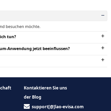
Tristan da Cunha
orgia and the South
South Ossetia
 Islands
tria
Turks and Caicos Islands
Land besuchen möchte.
ist beschädigt. Was soll ich tun?
ity (Holy See)
Wallis and Futuna
blem mit der Einwanderungsbehörde. Wird dies meine eVisum-Anwendung jetzt beeinflussen?
ansparent zu sein, wenn Sie gefragt werden.
lich.
schaft
Kontaktieren Sie uns
der Blog
support[@]lao-evisa.com