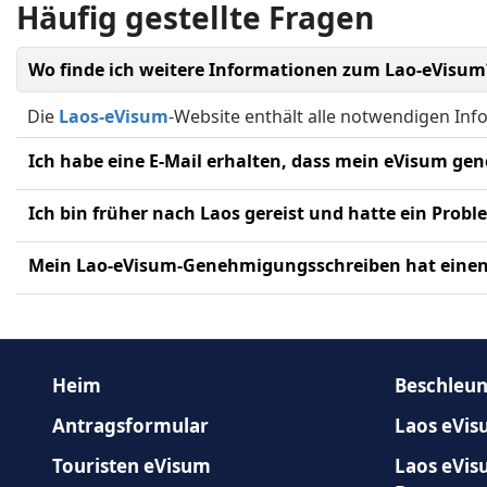
Häufig gestellte Fragen
Saint Martin
Saint Pierre and M
Wo finde ich weitere Informationen zum Lao-eVisum
Svalbard and Jan Mayen
Swaziland
Die
Laos-eVisum
-Website enthält alle notwendigen In
US Virgin Islands
Uganda
Sie müssen sich sofort an
Lao-Kundensupport
wenden,
Western Sahara
Probleme mit der Einwanderung in der Vergangenheit kö
Ja, der QR-Code enthält Ihre eVisum-Details und ist f
Heim
Beschleun
Antragsformular
Laos eVis
Touristen eVisum
Laos eVis