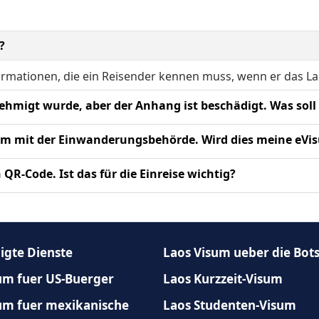
Republic
South Ge
iquelon
Sint Maarten
?
Sandwich
Tokelau
Transnis
formationen, die ein Reisender kennen muss, wenn er das 
United States Minor Outlying
Ich habe eine E-Mail erhalten, dass mein eVisum genehmigt wurde, aber der Anhang 
Vatican C
Islands
 um eine legitime Kopie Ihres eVisums zu erhalten.
Ich bin früher nach Laos gereist und hatte ein Pro
nnten potenziell gekennzeichnet werden; es ist ratsam, tr
Mein Lao-eVisum-Genehmigungsschreiben hat einen QR-Code. Ist das für die Einreise wichtig?
ür die Überprüfung durch die Einwanderungsbeamten erforder
igte Dienste
Laos Visum ueber die Bot
um fuer US-Buerger
Laos Kurzzeit-Visum
um fuer mexikanische
Laos Studenten-Visum