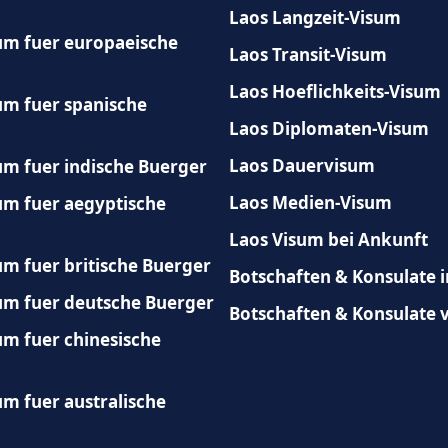
Laos Langzeit-Visum
um fuer europaeische
Laos Transit-Visum
Laos Hoeflichkeits-Visum
um fuer spanische
Laos Diplomaten-Visum
Laos Dauervisum
um fuer indische Buerger
Laos Medien-Visum
um fuer aegyptische
Laos Visum bei Ankunft
um fuer britische Buerger
Botschaften & Konsulate i
um fuer deutsche Buerger
Botschaften & Konsulate 
um fuer chinesische
um fuer australische