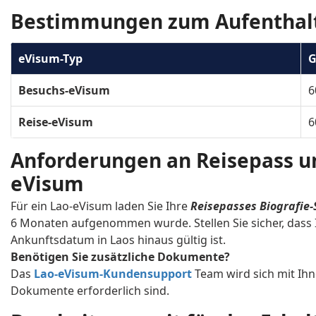
Estonia
Ethiopia
Bestimmungen zum Aufenthalt
Gabon
Gambia
eVisum-Typ
G
Grenada
Guatemala
Besuchs-eVisum
Hungary
Iceland
6
Israel
Italy
Reise-eVisum
6
Kenya
Kiribati
Anforderungen an Reisepass un
Kyrgyzstan
Latvia
eVisum
Macau
Macedonia, Republ
Für ein Lao-eVisum laden Sie Ihre
Reisepasses Biografie-
6 Monaten aufgenommen wurde. Stellen Sie sicher, dass 
Maldives
Malta
Ankunftsdatum in Laos hinaus gültig ist.
Benötigen Sie zusätzliche Dokumente?
Mexico
Micronesia, Feder
Das
Lao-eVisum-Kundensupport
Team wird sich mit Ih
of
Dokumente erforderlich sind.
Montenegro
Morocco