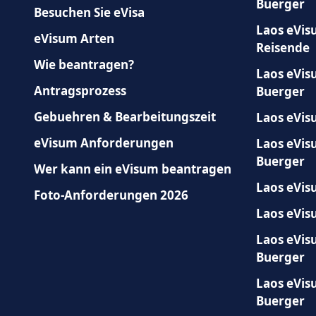
Buerger
Besuchen Sie eVisa
Laos eVis
eVisum Arten
Reisende
Wie beantragen?
Laos eVis
Antragsprozess
Buerger
Gebuehren & Bearbeitungszeit
Laos eVis
eVisum Anforderungen
Laos eVis
Buerger
Wer kann ein eVisum beantragen
Laos eVis
Foto-Anforderungen 2026
Laos eVis
Laos eVis
Buerger
Laos eVis
Buerger