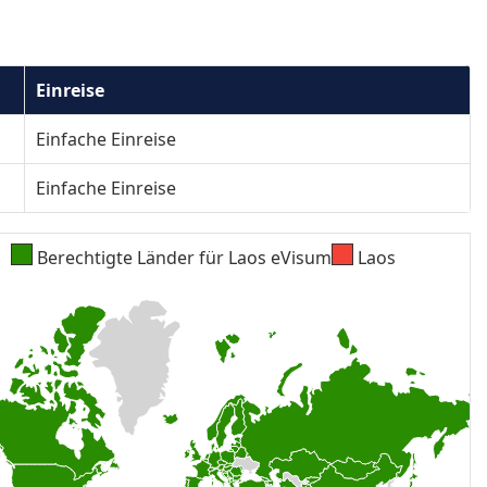
France
y
Greece
Einreise
as
Hong Kong
ia
Einfache Einreise
Ireland
Kazakhstan
Einfache Einreise
Kuwait
Berechtigte Länder für Laos eVisum
Laos
ia
Luxembourg
Malaysia
nia
Mauritius
Mongolia
a
Nepal