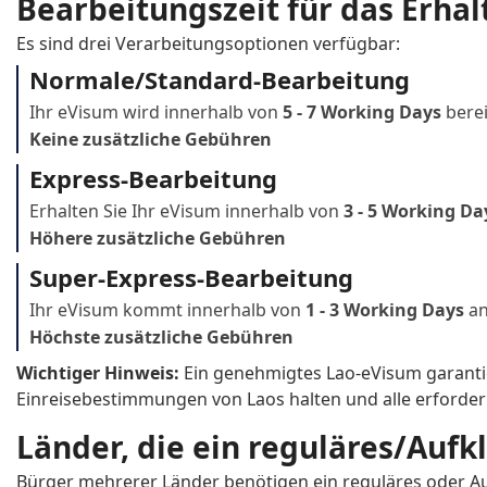
Bearbeitungszeit für das Erha
Netherlands
New Zealand
Es sind drei Verarbeitungsoptionen verfügbar:
Palau
Panama
Normale/Standard-Bearbeitung
Ihr eVisum wird innerhalb von
5 - 7 Working Days
berei
Philippines
Poland
Keine zusätzliche Gebühren
Russia
Rwanda
Express-Bearbeitung
Erhalten Sie Ihr eVisum innerhalb von
3 - 5 Working Da
Samoa
San Marino
Höhere zusätzliche Gebühren
Seychelles
Singapore
Super-Express-Bearbeitung
Ihr eVisum kommt innerhalb von
1 - 3 Working Days
a
South Africa
Spain
Höchste zusätzliche Gebühren
Taiwan
Tajikistan
Wichtiger Hinweis:
Ein genehmigtes Lao-eVisum garantie
Einreisebestimmungen von Laos halten und alle erforde
Togo
Trinidad and Tob
Länder, die ein reguläres/Aufk
Tuvalu
United Arab Emir
Bürger mehrerer Länder benötigen ein reguläres oder Auf