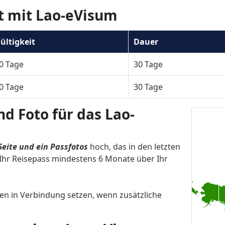
Fiji
Finland
 mit Lao-eVisum
Georgia
German
ültigkeit
Dauer
Guyana
Hondur
0 Tage
India
30 Tage
Indones
Jamaica
Japan
0 Tage
30 Tage
Korea, Republic of (South)
Kosovo
d Foto für das Lao-
Liechtenstein
Lithuan
ic of
Madagascar
Malawi
Seite und ein Passfotos
hoch, das in den letzten
Ihr Reisepass mindestens 6 Monate über Ihr
Marshall Islands
Maurita
ated States
Moldova
Monaco
nen in Verbindung setzen, wenn zusätzliche
Myanmar
Namibi