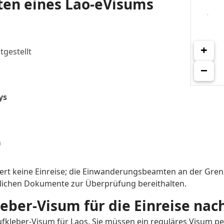
lten eines Lao-eVisums
Nicaragua
Norway
Papua New Guinea
Paragu
+
tgestellt
Portugal
Qatar
−
Saint Kitts and Nevis
Saint Lu
ys
Sao Tome and Principe
Saudi A
Slovakia
Sloveni
n
Sri Lanka
Sweden
Tanzania
Thailan
rt keine Einreise; die Einwanderungsbeamten an der Grenze
rlichen Dokumente zur Überprüfung bereithalten.
ago
Tunisia
Turkey
leber-Visum für die Einreise na
ates
United Kingdom
United S
kleber-Visum für Laos. Sie müssen ein reguläres Visum per