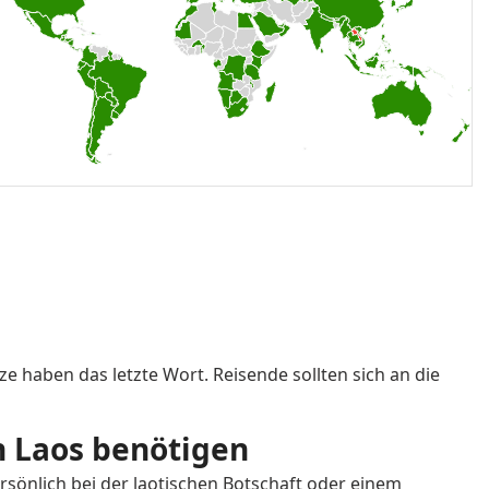
Oman
ay
Peru
Romania
cia
Saint Vincent and the
Grenadines
rabia
Serbia
a
Solomon Islands
Switzerland
d
Timor-Leste
 haben das letzte Wort. Reisende sollten sich an die
Turkmenistan
ch Laos benötigen
tates of America
Uruguay
sönlich bei der laotischen Botschaft oder einem