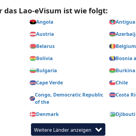
r das Lao-eVisum ist wie folgt:
Angola
Antigua
Austria
Azerbai
Belarus
Belgiu
Bolivia
Bosnia 
Bulgaria
Burkina
Cape Verde
Chile
Congo, Democratic Republic
Costa Ri
of the
Denmark
Djibouti
Egypt
El Salva
Weitere Länder anzeigen