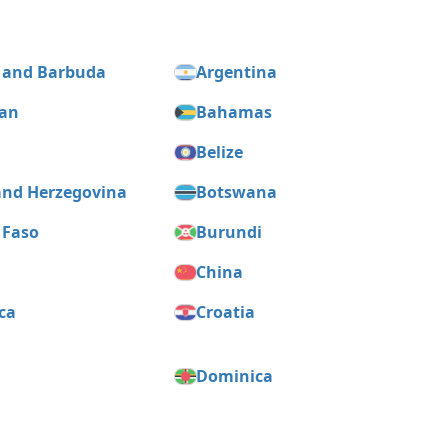
 and Barbuda
Argentina
jan
Bahamas
m
Belize
and Herzegovina
Botswana
 Faso
Burundi
China
ca
Croatia
Dominica
dor
Equatorial Guinea