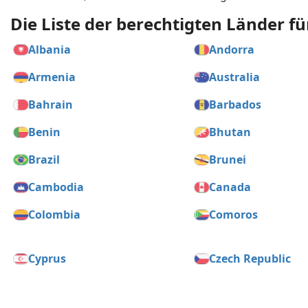
Die Liste der berechtigten Länder fü
Albania
Andorra
Armenia
Australia
Bahrain
Barbados
Benin
Bhutan
Brazil
Brunei
Cambodia
Canada
Colombia
Comoros
Cyprus
Czech Republic
Dominican Republic
Ecuador