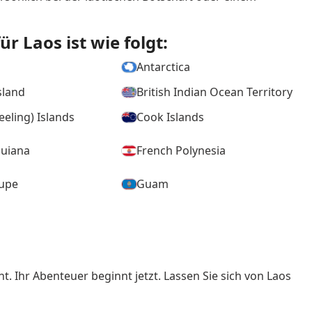
r Laos ist wie folgt:
Antarctica
sland
British Indian Ocean Territory
eeling) Islands
Cook Islands
Guiana
French Polynesia
upe
Guam
Man
Jersey
-Karabakh
New Caledonia
t. Ihr Abenteuer beginnt jetzt. Lassen Sie sich von Laos
 Mariana Islands
Pitcairn
Saint Helena, Ascension and
rthelemy