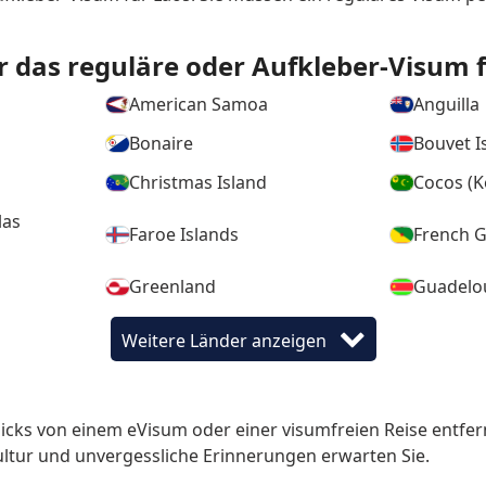
r das reguläre oder Aufkleber-Visum fü
American Samoa
Anguilla
Bonaire
Bouvet I
Christmas Island
Cocos (K
las
Faroe Islands
French 
Greenland
Guadelo
Heard Island and McDonald
Isle of 
Weitere Länder anzeigen
Islands
Montserrat
Nagorno
licks von einem eVisum oder einer visumfreien Reise entfern
Northern Cyprus
Northern
ur und unvergessliche Erinnerungen erwarten Sie.
Sahrawi Arab Democratic
Saint Ba