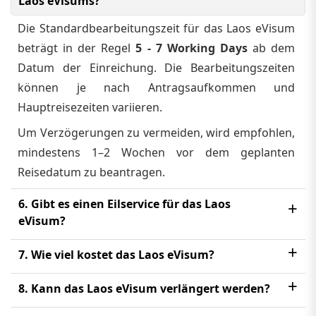
Laos eVisums?
Die Standardbearbeitungszeit für das Laos eVisum
beträgt in der Regel
5 - 7 Working Days
ab dem
Datum der Einreichung. Die Bearbeitungszeiten
können je nach Antragsaufkommen und
Hauptreisezeiten variieren.
Um Verzögerungen zu vermeiden, wird empfohlen,
mindestens 1–2 Wochen vor dem geplanten
Reisedatum zu beantragen.
6. Gibt es einen Eilservice für das Laos
eVisum?
Ja, Reisende mit dringenden Plänen können
7. Wie viel kostet das Laos eVisum?
Eilservices für das Laos eVisum
wählen, die die
Die
Kosten des Laos eVisums
hängen von
Bearbeitungszeit auf
3 - 5 Working Days
anstelle
8. Kann das Laos eVisum verlängert werden?
mehreren Faktoren ab, z. B. von der Nationalität
der Standardzeit von
5 - 7 Working Days
verkürzen
Das Laos eVisum kann online nicht verlängert