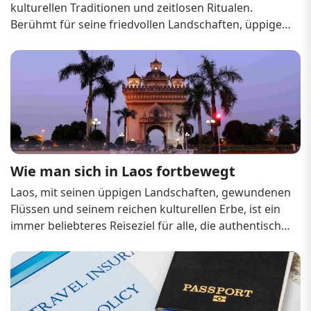
kulturellen Traditionen und zeitlosen Ritualen. 
Berühmt für seine friedvollen Landschaften, üppiges 
Grün und die Herzlichkeit seiner Bewohner, ist es 
auch für seine lebhaften Feste und Feiertage 
bekannt. Diese Ereignisse bieten einzigar...
Wie man sich in Laos fortbewegt
Laos, mit seinen üppigen Landschaften, gewundenen 
Flüssen und seinem reichen kulturellen Erbe, ist ein 
immer beliebteres Reiseziel für alle, die authentische 
Erlebnisse suchen. Sich in diesem friedlichen, aber 
weniger entwickelten Land zurechtzufinden, kann 
jedoch eine besondere Herausforderung sein...