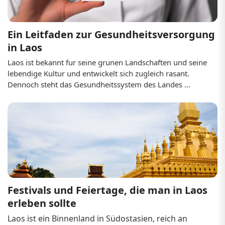
Ein Leitfaden zur Gesundheitsversorgung 
in Laos
Laos ist bekannt fur seine grunen Landschaften und seine 
lebendige Kultur und entwickelt sich zugleich rasant. 
Dennoch steht das Gesundheitssystem des Landes 
aufgrund begrenzter Infrastruktur und Ressourcen vor 
besonderen Herausforderungen. Ob Sie Einwohner, Expat 
oder Tourist sind: Ein gutes Verstandnis des 
Gesundheitswesens in Laos ist entscheidend fur Ihre 
Gesundheit und Sicherheit wahrend des Aufenthalts. 
Wenn Sie fur medizinische Behandlung oder zur Erholung 
nach Laos reisen, halten Sie bitte Ihr laotisch...
Festivals und Feiertage, die man in Laos 
erleben sollte
Laos ist ein Binnenland in Südostasien, reich an 