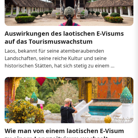
Überblick über die Reiseprivilegien der ASEAN-Staaten

Im Rahmen des ASEAN-Abkommens haben die 
Mitgliedsländer ihre Visabestimmungen...
Auswirkungen des laotischen E-Visums 
auf das Tourismuswachstum
Laos, bekannt für seine atemberaubenden 
Landschaften, seine reiche Kultur und seine 
historischen Stätten, hat sich stetig zu einem 
begehrten Reiseziel in Südostasien entwickelt. Die 
Einführung des laotischen Visasystems hat 
maßgeblich zum Wachstum des Tourismus 
beigetragen, indem es die E...
Wie man von einem laotischen E-Visum 