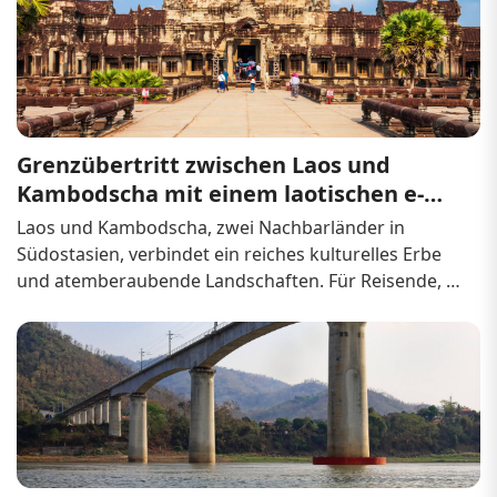
Berge, üppige Wälder oder pulsierende Städte 
durchqueren – wenn Sie die Anforderungen und Abläufe 
beim Grenzübertritt zwischen Laos und Vietnam kennen, 
verläuft Ihre Reise reibu...
Grenzübertritt zwischen Laos und 
Kambodscha mit einem laotischen e-
Visum
Laos und Kambodscha, zwei Nachbarländer in 
Südostasien, verbindet ein reiches kulturelles Erbe 
und atemberaubende Landschaften. Für Reisende, 
die die Region erkunden, ist der Grenzübertritt 
zwischen diesen beiden Ländern eine gängige Route, 
egal ob es in die ruhigen Berge von Laos ode...