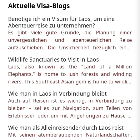
Aktuelle Visa-Blogs
Benötige ich ein Visum für Laos, um eine
Abenteuerreise zu unternehmen?
Es gibt viele gute Gründe, die Planung einer 
unvergesslichen und abenteuerlichen Reise 
aufzuschieben. Die Unsicherheit bezüglich eines 
Visums sollte jedoch nicht dazu gehören. Zum Glück 
Wildlife Sanctuaries to Visit in Laos
müssen Sie sich bei der Planung Ihres nächsten 
Laos, also known as the "Land of a Million 
Abenteuers in Laos nicht durch endlose, 
Elephants," is home to lush forests and winding 
komplizierte Angelegenheiten kämpfen. 

rivers. This Southeast Asian gem is home to wildlife 
Keine Sorge, wir haben alles für Sie...
sanctuaries that not only house endangered 
Wie man in Laos in Verbindung bleibt
species but also provide visitors with an unusual 
Auch auf Reisen ist es wichtig, in Verbindung zu 
opportunity to get up close and personal with 
bleiben – sei es zur Navigation, zum Teilen von 
nature.

Erlebnissen oder um mit Angehörigen zu Hause in 
Introduction to Laos' Wildlife Sanctuaries

Kontakt zu bleiben. Laos ist zwar ein 
Laos is a landlocked country in Southeast Asia, 
Wie man als Alleinreisender durch Laos reist
Entwicklungsland, aber die Infrastruktur für 
famous for...
Mit seinen atemberaubenden Naturlandschaften, 
Internetverbindungen verbessert sich stetig.
