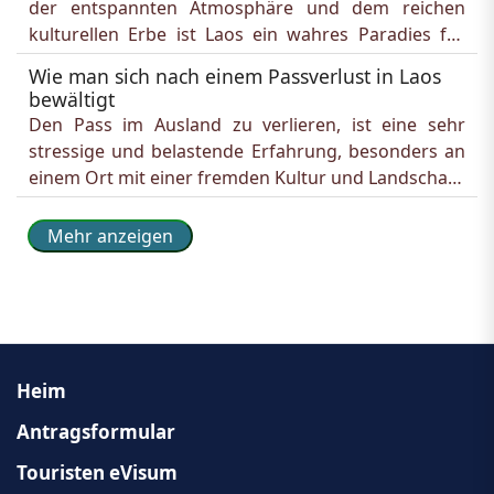
der entspannten Atmosphäre und dem reichen 
Mobilfunknetze in Laos

kulturellen Erbe ist Laos ein wahres Paradies für 
Die Marktanteile, die Netzverteilung und die 
Alleinreisende, die Abenteuer und Ruhe 
Netzabdeckung der Mobilfunkbetreibe...
Wie man sich nach einem Passverlust in Laos
gleichermaßen suchen. Von dichten Dschungeln 
bewältigt
zum Trekking über Kreuzfahrten auf dem 
Den Pass im Ausland zu verlieren, ist eine sehr 
mächtigen Mekong bis hin zum Eintauchen in 
stressige und belastende Erfahrung, besonders an 
buddhistische Traditionen – Laos bietet 
einem Ort mit einer fremden Kultur und Landschaft. 
unabhängigen...
Ein verlorener oder gestohlener Pass ist Ihr 
wichtigstes Ausweisdokument und 
Mehr anzeigen
Reiseberechtigungsnachweis, was Pläne 
durcheinanderbringt und Angst auslöst. Auch wenn 
es eine Herausforderung ist, lässt sich ein solcher 
Prozess mit den...
Heim
Antragsformular
Touristen eVisum