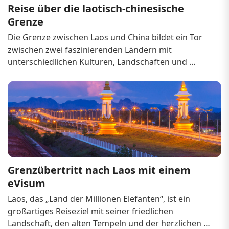
Reise über die laotisch-chinesische 
Grenze
Die Grenze zwischen Laos und China bildet ein Tor 
zwischen zwei faszinierenden Ländern mit 
unterschiedlichen Kulturen, Landschaften und 
Geschichten. Dank des Ausbaus der Infrastruktur 
und der intensiven Handelsbeziehungen zwischen 
den beiden Nationen erfreut sich das Reisen über 
diese Grenze zunehmender...
Grenzübertritt nach Laos mit einem 
eVisum
Laos, das „Land der Millionen Elefanten“, ist ein 
großartiges Reiseziel mit seiner friedlichen 
Landschaft, den alten Tempeln und der herzlichen 