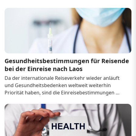
Gastfreundschaft. Reisende, die Südostasien 
erkunden, halten die Einreise über die Landgrenzen 
in der Regel für den landschaftlich sch&oum...
Gesundheitsbestimmungen für Reisende 
bei der Einreise nach Laos
Da der internationale Reiseverkehr wieder anläuft 
und Gesundheitsbedenken weltweit weiterhin 
Priorität haben, sind die Einreisebestimmungen 
entscheidend für eine sichere und unkomplizierte 
Reise nach Laos. Das südostasiatische Land mit 
seiner atemberaubenden Natur und seinem reichen 
kulturellen...