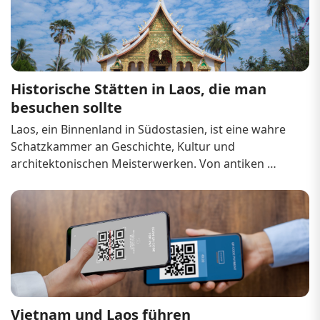
man...
Historische Stätten in Laos, die man 
besuchen sollte
Laos, ein Binnenland in Südostasien, ist eine wahre 
Schatzkammer an Geschichte, Kultur und 
architektonischen Meisterwerken. Von antiken 
Tempeln über Kriegsrelikte bis hin zu Bauwerken aus 
der Kolonialzeit bieten die historischen Stätten des 
Landes einen Einblick in seine reiche und vielfältige 
Verga...
Vietnam und Laos führen 