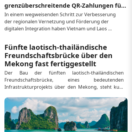
grenzüberschreitende QR-Zahlungen für 
reibungsloseres Reisen ein.
In einem wegweisenden Schritt zur Verbesserung 
der regionalen Vernetzung und Förderung der 
digitalen Integration haben Vietnam und Laos 
offiziell grenzüberschreitende QR-Zahlungssysteme 
eingeführt . Diese neue Initiative vereinfacht 
Fünfte laotisch-thailändische
Finanztransaktionen für Reisende, Unternehmen und 
Freundschaftsbrücke über den
die lokale Bev&ou...
Mekong fast fertiggestellt
Der Bau der fünften laotisch-thailändischen 
Freundschaftsbrücke, eines bedeutenden 
Infrastrukturprojekts über den Mekong, steht kurz 
vor dem Abschluss. Die 1.350 Meter lange Brücke 
verbindet die laotische Provinz Bolikhamxay mit der 
thailändischen Provinz Bueng Kan . Mit einem 
Fertigstellu...