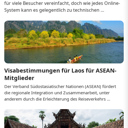
für viele Besucher vereinfacht, doch wie jedes Online-
System kann es gelegentlich zu technischen 
Schwierigkeiten kommen. Ob Sie Probleme beim 
Hochladen von Dokumenten, der Zahlung oder dem 
Zugriff auf Ihr eVisum haben – die zügige Behebung 
dies...
Visabestimmungen für Laos für ASEAN-
Mitglieder
Der Verband Südostasiatischer Nationen (ASEAN) fördert 
die regionale Integration und Zusammenarbeit, unter 
anderem durch die Erleichterung des Reiseverkehrs 
zwischen den Mitgliedstaaten. Laos hat als ASEAN-
Mitglied die Visabestimmungen für Bürger anderer 
ASEAN-Staaten vereinfacht, um Tourismus, Handel und 
kulturellen Austausch zu fördern.
