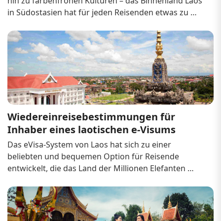
hin zu farbenfrohen Kulturen – das Binnenland Laos 
in Südostasien hat für jeden Reisenden etwas zu 
bieten. Ob Sie einen ruhigen Rückzugsort am Ufer 
des Mekong suchen oder ein Abenteuer durch raue 
Berge und Dörfer planen, in denen d...
Wiedereinreisebestimmungen für 
Inhaber eines laotischen e-Visums
Das eVisa-System von Laos hat sich zu einer 
beliebten und bequemen Option für Reisende 
entwickelt, die das Land der Millionen Elefanten 
erkunden möchten. Wer jedoch mehrere Besuche 
plant oder während seiner Reise mehr als einmal 
nach Laos einreist, sollte die 
Wiedereinreisebestimmungen für eVis...