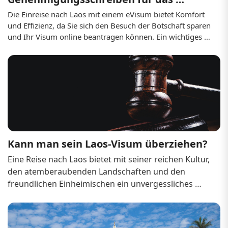
laotische eVisum verlieren?
Die Einreise nach Laos mit einem eVisum bietet Komfort 
und Effizienz, da Sie sich den Besuch der Botschaft sparen 
und Ihr Visum online beantragen können. Ein wichtiges 
Dokument, das Sie unbedingt mitführen müssen, ist Ihr 
eVisum-Genehmigungsschreiben , das Sie bei der 
Einreisekontrolle vorlegen müssen. Der Verlust dieses 
Schreibens kann stressig sein, aber mit den richtigen 
Schritten können Sie das Problem beheben und Ihre Reise 
fortsetzen. 

Die Bedeutung des Genehmigungsschreibe...
Kann man sein Laos-Visum überziehen?
Eine Reise nach Laos bietet mit seiner reichen Kultur, 
den atemberaubenden Landschaften und den 
freundlichen Einheimischen ein unvergessliches 
Erlebnis. Um jedoch eine reibungslose Reise zu 
gewährleisten, ist es wichtig, die Visabestimmungen 
zu kennen. Eine häufig gestellte Frage lautet: „Kann 