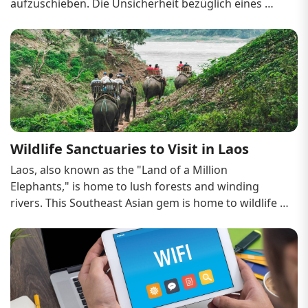
aufzuschieben. Die Unsicherheit bezüglich eines 
Visums sollte jedoch nicht dazu gehören. Zum Glück 
müssen Sie sich bei der Planung Ihres nächsten 
Abenteuers in Laos nicht durch endlose, 
komplizierte...
Wildlife Sanctuaries to Visit in Laos
Laos, also known as the "Land of a Million 
Elephants," is home to lush forests and winding 
rivers. This Southeast Asian gem is home to wildlife 
sanctuaries that not only house endangered species 
but also provide visitors with an unusual opportunity 
to get up close and personal with nature.

Introduction to Laos' W...