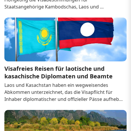
Staatsangehörige Kambodschas, Laos und 
Myanmars gelockert. Diese Maßnahme ist Teil einer 
umfassenderen Initiative zur Stärkung des 
wirtschaftlichen, kulturellen und touristischen 
Austauschs mit den ASEAN...
Visafreies Reisen für laotische und 
kasachische Diplomaten und Beamte
Laos und Kasachstan haben ein wegweisendes 
Abkommen unterzeichnet, das die Visapflicht für 
Inhaber diplomatischer und offizieller Pässe aufhebt. 
Dieses Abkommen stellt einen entscheidenden 
Schritt zur Stärkung der diplomatischen 
Beziehungen und zur Förderung einer engeren 
Zusammenarbeit zwische...