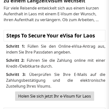
zu einem Langzeitvisum wechselt
Für viele Reisende entwickelt sich aus einem kurzen 
Aufenthalt in Laos mit einem E-Visum der Wunsch, 
ihren Aufenthalt zu verlängern. Ob zum Arbeiten, 
Studieren, für Freiwilligenarbeit oder für längere 
Erkundungen – der Übergang von einem Laos-Visum 
Steps To Secure Your eVisa for Laos
zu einem Langzeitvisum erforde...
Schritt 1:
 Füllen Sie den Online-eVisa-Antrag aus, 
indem Sie Ihre Passdaten angeben.
Schritt 2:
 Führen Sie die Zahlung online mit einer 
Kredit-/Debitkarte durch.
Schritt 3:
 Überprüfen Sie Ihre E-Mails auf die 
Zahlungsbestätigung und die elektronische 
Zustellung Ihres Visums.
Holen Sie sich jetzt Ihr e-Visum für Laos