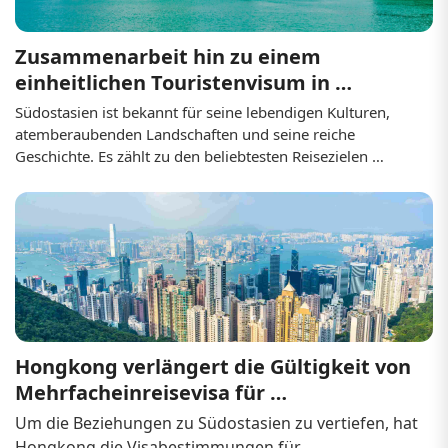
Zusammenarbeit hin zu einem 
einheitlichen Touristenvisum in 
Südostasien
Südostasien ist bekannt für seine lebendigen Kulturen, 
atemberaubenden Landschaften und seine reiche 
Geschichte. Es zählt zu den beliebtesten Reisezielen 
weltweit. Der Verband Südostasiatischer Nationen (ASEAN) 
ist seit Jahrzehnten führend in der regionalen 
Zusammenarbeit, und eine neue Initiative könnte diese 
Kooperation auf ein neues Niveau heben: ein einheitliches 
Touristenvisum. Dieser von Thailand initiierte Vorschlag 
nach dem Vorbild des Schengen-Raums sieht nahtloses 
Reisen...
Hongkong verlängert die Gültigkeit von 
Mehrfacheinreisevisa für 
Staatsangehörige Südostasiens
Um die Beziehungen zu Südostasien zu vertiefen, hat 
Hongkong die Visabestimmungen für 