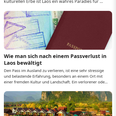
kulturellen Erbe ist Laos ein wahres Paradies für 
Alleinreisende, die Abenteuer und Ruhe 
gleichermaßen suchen. Von dichten Dschungeln zum 
Trekking über Kreuzfahrten auf dem mächtigen 
Mekong bis hin zu...
Wie man sich nach einem Passverlust in 
Laos bewältigt
Den Pass im Ausland zu verlieren, ist eine sehr stressige 
und belastende Erfahrung, besonders an einem Ort mit 
einer fremden Kultur und Landschaft. Ein verlorener oder 
gestohlener Pass ist Ihr wichtigstes Ausweisdokument und 
Reiseberechtigungsnachweis, was Pläne 
durcheinanderbringt und Angst auslöst. Auch wenn es 
eine Herausforderung ist, lässt sich ein solcher Prozess mit 
den richtigen Schritten und einer guten Vorbereitung 
bewältigen. Ob Tourist oder Langzeitbesucher: Zu wissen, 