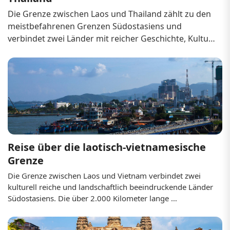
Die Grenze zwischen Laos und Thailand zählt zu den 
meistbefahrenen Grenzen Südostasiens und 
verbindet zwei Länder mit reicher Geschichte, Kultur 
und atemberaubender Natur. Ob Sie Thailands 
pulsierende Städte oder die beschaulichen 
Landschaften von Laos erkunden möchten – der 
Grenz&uu...
Reise über die laotisch-vietnamesische 
Grenze
Die Grenze zwischen Laos und Vietnam verbindet zwei 
kulturell reiche und landschaftlich beeindruckende Länder 
Südostasiens. Die über 2.000 Kilometer lange 
gemeinsame Grenze bietet zahlreiche Grenzübergänge für 
Touristen, Expats und Geschäftsreisende. Ob Sie schroffe 