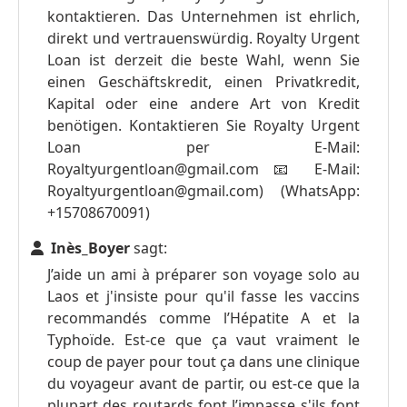
kontaktieren. Das Unternehmen ist ehrlich,
direkt und vertrauenswürdig. Royalty Urgent
Loan ist derzeit die beste Wahl, wenn Sie
einen Geschäftskredit, einen Privatkredit,
Kapital oder eine andere Art von Kredit
benötigen. Kontaktieren Sie Royalty Urgent
Loan per E-Mail:
Royaltyurgentloan@gmail.com
📧 E-Mail:
Royaltyurgentloan@gmail.com
) (WhatsApp:
+15708670091)
Inès_Boyer
sagt:
J’aide un ami à préparer son voyage solo au
Laos et j'insiste pour qu'il fasse les vaccins
recommandés comme l’Hépatite A et la
Typhoïde. Est-ce que ça vaut vraiment le
coup de payer pour tout ça dans une clinique
du voyageur avant de partir, ou est-ce que la
plupart des routards font l’impasse s'ils font