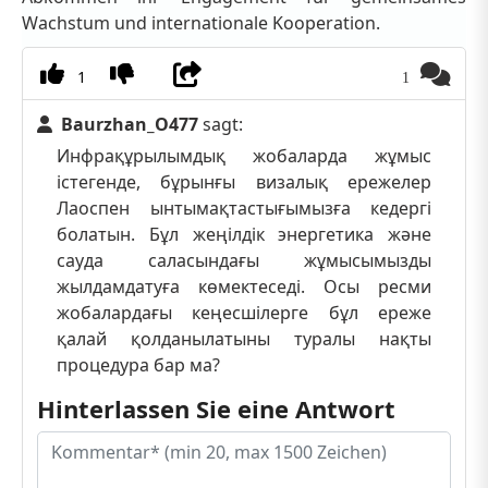
Wachstum und internationale Kooperation.
1
1
Baurzhan_O477
sagt:
Инфрақұрылымдық жобаларда жұмыс
істегенде, бұрынғы визалық ережелер
Лаоспен ынтымақтастығымызға кедергі
болатын. Бұл жеңілдік энергетика және
сауда саласындағы жұмысымызды
жылдамдатуға көмектеседі. Осы ресми
жобалардағы кеңесшілерге бұл ереже
қалай қолданылатыны туралы нақты
процедура бар ма?
Hinterlassen Sie eine Antwort