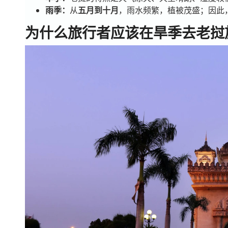
雨季：
从
五月到十月
，雨水频繁，植被茂盛；因此
为什么旅行者应该在旱季去老挝