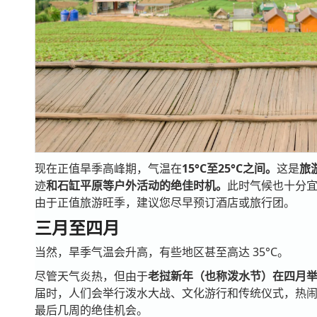
现在正值旱季高峰期，气温在
15°C至25°C之间。
这是
旅
迹
和石缸平原等户外活动的绝佳时机。
此时气候也十分
由于正值旅游旺季，建议您尽早预订酒店或旅行团。
三月至四月
当然，旱季气温会升高，有些地区甚至高达 35°C。
尽管天气炎热，但由于
老挝新年（也称泼水节）在四月
届时，人们会举行泼水大战、文化游行和传统仪式，热
最后几周的绝佳机会。