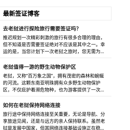
最新签证博客
去老挝进行探险旅行需要签证吗？
推迟规划一次精彩刺激的旅行有很多合理的理由，
但不知道是否需要签证绝对不应该是其中之一。幸
运的是，当您计划下一次老挝之旅时，您无需为繁
琐复杂的手续而烦恼。 别担心，我们已经为您准备
好了最全面的老挝电子签证指南，以及必看的邻国
老挝值得一游的野生动物保护区
及其完整、即时、最安全、最快捷的在线电子签证
老挝，又称“百万象之国”，拥有茂密的森林和蜿蜒
申请流程。 所以，无论您是梦想着琅勃拉邦的瀑布
的河流。这颗东南亚明珠拥有众多野生动物保护
美景，还是想在湄公河上欣赏日落，您都将清楚地
区，不仅庇护着濒危物种，也为游客提供了一次难
了解所需的文件以及如何申请老挝电子签证和前往
得的机会，让他们能够近距离亲近大自然。 老挝野
周边国家的签证，例如迷人的越南、马来西亚或缅
生动物保护区简介 老挝是东南亚的一个内陆国家，
如何在老挝保持网络连接
甸。需要立即办理电子签证吗？这里是为临时出行
以其丰富多样的自然美景而闻名。其广袤的森林、
的旅客提供的终极签证解决方案。还在等什么？快
旅行途中保持网络连接至关重要，无论是导航、分
湿地和山脉庇护着种类繁多的野生动物，包括索拉
来看看吧！ 关于老挝精致迷人的旅游目的地 老挝
享旅途见闻，还是与远方的亲人保持联系。虽然老
羚、亚洲黑熊和云豹等珍稀濒危物种。 老挝的野生
是东南亚一个令人惊叹的旅游胜地，以其迷人的美
挝是发展中国家，但其网络连接基础设施正在稳步