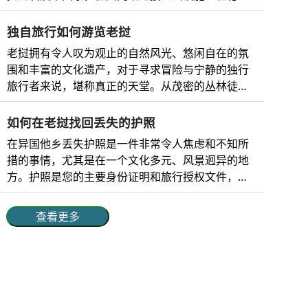
动物保护区不仅是这些物种的安全庇护所，而且在
景、神秘的寺庙、宁静的风景和丰富的文化底蕴而
改善。 老挝的移动网络 老挝移动运营商的市场份
维护生态系统和全球保护方面也发挥着至关重要的
闻名于世。 不仅如此，老挝还能为冒险爱好...
额、网络分布和覆盖范围如下： 电信运营商 市场份
独自旅行如何游览老挝
作用。这些保护区让游客能够亲身感受大自然，从
额 网络覆盖范围 技术 优势 老挝联合酒店 51% 覆盖
徒步穿越茂密的丛林到观赏珍奇鸟类，再到探索宁
老挝拥有令人叹为观止的自然风光、悠闲自在的氛
范围最广，包括城市和偏远地区。 4G、5G 最佳农
静的河流和湿地。 对于喜欢冒险、追求宁静或热爱
围和丰富的文化遗产，对于寻求冒险与宁静的独行
村网络覆盖，老挝首家 5G 服务提供商，高速互联
自然的人来说，老挝的野生动物保护区提供了难忘
旅行者来说，堪称真正的天堂。从茂密的丛林徒
网。 老挝电信 34% 覆盖老挝全境，包括农村地区。
的体验，同时支持可持续旅游和环境保护。 为什么
步，到湄公河上的游轮之旅，再到深入体验佛教传
4G、5G 强大的全国影响力、可靠的网络连接和快
要去老挝的野生动物保护区参观？ 虽然老挝在东南
统，老挝总能为独立旅行者提供丰富多彩的体验。
如何在老挝找回丢失的护照
速的互联网。 老挝比林 10% 覆盖城市和半城市地
亚地区知名度不高，但它却是自然爱好者...
老挝单人旅行者电子签证 老挝电子签证是一种在线
在异国他乡丢失护照是一件非常令人焦虑和不知所
区，农村地区覆盖范围有限。 ...
旅行授权，方便独自旅行者无需前往大使馆即可申
措的事情，尤其是在一个文化多元、风景迥异的地
请入境老挝。一般来说，电子签证适用于大多数国
方。护照是您的主要身份证明和旅行授权文件，丢
家，有效期为30天；旅行者只需在线填写申请表、
失或被盗会打乱您的计划，令人焦虑不安。虽然充
上传所需文件并支付申请费即可。电子签证在老挝
满挑战，但只要做好充分的准备并采取正确的步
查看更多
的主要入境口岸（包括主要机场和陆路边境）均可
骤，这种情况是可以解决的。无论是游客还是长期
使用，是入境老挝的理想选择。 老挝电子签证对单
访客，了解在您丢失护照后应该如何处理，都能让
人旅行者的好处 老挝电子签证提供多项便利，包
您更加安心，继续享受这片人间天堂。 护照遗失或
括： 便捷：只要能上网，即可随时随地申请。无需
被盗后的立即措施 如果你在老挝遇到这种情况，可
前往大使馆。 节省时间：最快 3 个工作日即可获得
以按照明确的步骤来解决问题。 1. 保持冷静，评估
批准，方便您进行临时计划。 灵活性：电子签证自