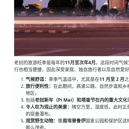
老挝的旅游旺季是每年的
11月至次年4月
。这段时间气候
行也相当便捷，因此深受家庭、独自旅行者以及自然爱
气候舒适：
旱季气温适中，尤其是在
11 月至 2 月
之
旅行便利性：
在此期间，高速公路、自然步道和乡
地区。
包括
老挝新年（Pi Mai）和塔銮节在内的
重大文化
令人叹为观止的美景：
晴空万里，湿度低，此时正
的层叠瀑布。
观赏野生动物：
像
南埃普鲁伊
国家公园和保护区这
那么茂密。