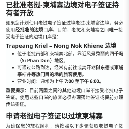
已批准老挝-柬埔寨边境对电子签证持
有者开放
如果您计划使用老挝电子签证过境老挝-柬埔寨边境，务必
使用
经批准的边境口岸
。目前，老挝和柬埔寨之间唯一接
受电子签证的边境口岸是：
Trapeang Kriel – Nong Nok Khiene 边境
位于老挝南部和柬埔寨北部，靠近风景秀丽的
四千岛
（Si Phan Don）
地区。
可通过公路到达，经常有前往或离开
老挝东德
或
柬埔
寨桔井等热门目的地的旅客使用。
营业时间：通常为
上午 7:00 至下午 6:00。
重要提示：
目前两国之间的其他边境口岸不接受老挝电子
签证。使用这些口岸的旅客必须办理落地签证或提前办理
传统签证。
申请老挝电子签证以过境柬埔寨
为确保您的旅程顺利，请按照以下步骤获取老挝电子签