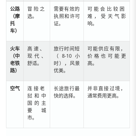
公路
冒险之
需要有效的
可能会比较困
（摩
选。
执照和许可
难，受天气影
托
证。
响。
车）
火车
高速、
旅行时间短
可能供应有限，
（中
现代、
（8-10小
价格也可能更
老铁
舒适。
时），风景
高。
路）
优美。
空气
连接老
长途旅行最
并非直接过境，
挝和中
快的选择。
通常费用更高。
国的主
要城
市。