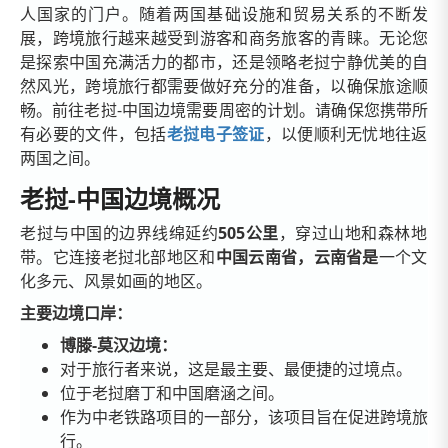
人国家的门户。随着两国基础设施和贸易关系的不断发
展，跨境旅行越来越受到游客和商务旅客的青睐。无论您
是探索中国充满活力的都市，还是领略老挝宁静优美的自
然风光，跨境旅行都需要做好充分的准备，以确保旅途顺
畅。前往老挝-中国边境需要周密的计划。请确保您携带所
有必要的文件，包括
老挝电子签证
，以便顺利无忧地往返
两国之间。
老挝-中国边境概况
老挝与中国的边界线绵延约
505公里
，穿过山地和森林地
带。它连接老挝北部地区和
中国云南省，云南省是
一个文
化多元、风景如画的地区。
主要边境口岸：
博滕-莫汉边境：
对于旅行者来说，这是最主要、最便捷的过境点。
位于老挝磨丁和中国磨涵之间。
作为中老铁路项目的一部分，该项目旨在促进跨境旅
行。