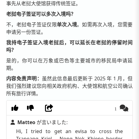
事先从老挝大使馆获得传统签证。
老挝电子签证可以多次入境吗？
不，老挝电子签证仅限
单次入境
。如需再次入境，您需要
申请另一份签证。
我持电子签证入境老挝后，可以延长在老挝的停留时间
吗？
是的，你可以在万象或巴色等主要城市的移民局申请延
期。
内容免责声明：
虽然此信息最后更新于 2025 年 1 月，但
我们强烈建议您向相关政府机构、大使馆和航空公司确认
所有旅行详情。
1
Matteo
が言いました:
Hi, I tried to get an evisa to cross the
Trapeang Kriel – Nong Nok Khiene border,