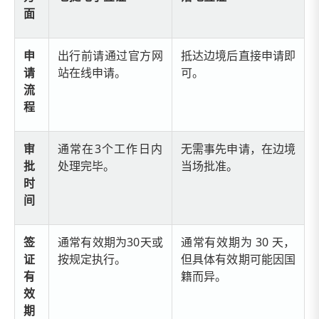
面
申
出行前请通过官方网
抵达边境后直接申请即
请
站在线申请。
可。
流
程
审
通常在3个工作日内
无需事先申请，在边境
批
处理完毕。
当场批准。
时
间
签
通常有效期为30天或
通常有效期为 30 天，
证
按规定执行。
但具体有效期可能因国
有
籍而异。
效
期