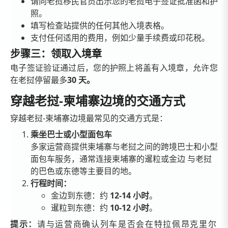
请向老挝移民官员出示您的老挝电子签证批准函和护
照。
填写检查站提供的任何其他入境表格。
支付任何适用的费用，例如少量手续费或印花税。
步骤三：领取入境章
电子签证验证通过后，您的护照上将盖有入境章，允许您
在老挝停留最多
30 天。
穿越老挝-柬埔寨边境的交通方式
穿越老挝-柬埔寨边境最常见的交通方式是：
乘坐巴士或小型面包车
多家运营商提供柬埔寨与老挝之间的跨境巴士和小型
面包车服务，通常连接柬埔寨的暹粒或金边 与老挝
的巴色或东德等主要目的地。
行程时间：
金边到东德：约
12-14 小时
。
暹粒到东德：约
10-12 小时
。
提示：
请与运营商确认列车是否会在特拉佩昂克里尔