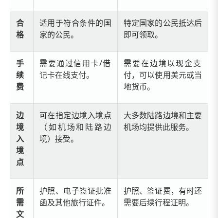
合
适用于符合条件的国
特定国家的公民抵达后
格
家的公民。
即可领取。
手
需要通过信用卡/借
需要在边境以现金支
续
记卡在线支付。
付，可以使用美元或当
费
地货币。
边
可在指定边境入境点
大多数陆路边境和主要
境
（如机场和陆路边
机场均提供此服务。
入
境）接受。
境
点
所
护照、电子签证批准
护照、签证费，有时还
需
函及其他旅行证件。
需要后续行程证明。
文