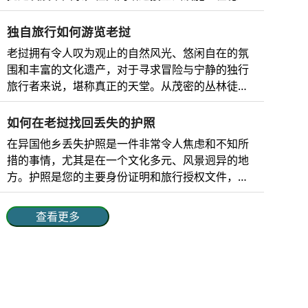
动物保护区不仅是这些物种的安全庇护所，而且在
景、神秘的寺庙、宁静的风景和丰富的文化底蕴而
改善。 老挝的移动网络 老挝移动运营商的市场份
维护生态系统和全球保护方面也发挥着至关重要的
闻名于世。 不仅如此，老挝还能为冒险爱好...
额、网络分布和覆盖范围如下： 电信运营商 市场份
独自旅行如何游览老挝
作用。这些保护区让游客能够亲身感受大自然，从
额 网络覆盖范围 技术 优势 老挝联合酒店 51% 覆盖
徒步穿越茂密的丛林到观赏珍奇鸟类，再到探索宁
老挝拥有令人叹为观止的自然风光、悠闲自在的氛
范围最广，包括城市和偏远地区。 4G、5G 最佳农
静的河流和湿地。 对于喜欢冒险、追求宁静或热爱
围和丰富的文化遗产，对于寻求冒险与宁静的独行
村网络覆盖，老挝首家 5G 服务提供商，高速互联
自然的人来说，老挝的野生动物保护区提供了难忘
旅行者来说，堪称真正的天堂。从茂密的丛林徒
网。 老挝电信 34% 覆盖老挝全境，包括农村地区。
的体验，同时支持可持续旅游和环境保护。 为什么
步，到湄公河上的游轮之旅，再到深入体验佛教传
4G、5G 强大的全国影响力、可靠的网络连接和快
要去老挝的野生动物保护区参观？ 虽然老挝在东南
统，老挝总能为独立旅行者提供丰富多彩的体验。
如何在老挝找回丢失的护照
速的互联网。 老挝比林 10% 覆盖城市和半城市地
亚地区知名度不高，但它却是自然爱好者...
老挝单人旅行者电子签证 老挝电子签证是一种在线
在异国他乡丢失护照是一件非常令人焦虑和不知所
区，农村地区覆盖范围有限。 ...
旅行授权，方便独自旅行者无需前往大使馆即可申
措的事情，尤其是在一个文化多元、风景迥异的地
请入境老挝。一般来说，电子签证适用于大多数国
方。护照是您的主要身份证明和旅行授权文件，丢
家，有效期为30天；旅行者只需在线填写申请表、
失或被盗会打乱您的计划，令人焦虑不安。虽然充
上传所需文件并支付申请费即可。电子签证在老挝
满挑战，但只要做好充分的准备并采取正确的步
查看更多
的主要入境口岸（包括主要机场和陆路边境）均可
骤，这种情况是可以解决的。无论是游客还是长期
使用，是入境老挝的理想选择。 老挝电子签证对单
访客，了解在您丢失护照后应该如何处理，都能让
人旅行者的好处 老挝电子签证提供多项便利，包
您更加安心，继续享受这片人间天堂。 护照遗失或
括： 便捷：只要能上网，即可随时随地申请。无需
被盗后的立即措施 如果你在老挝遇到这种情况，可
前往大使馆。 节省时间：最快 3 个工作日即可获得
以按照明确的步骤来解决问题。 1. 保持冷静，评估
批准，方便您进行临时计划。 灵活性：电子签证自