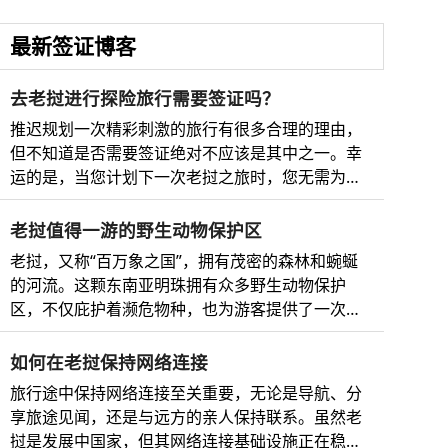
最新签证博客
去老挝进行探险旅行需要签证吗？
推迟规划一次精彩刺激的旅行有很多合理的理由，
但不知道是否需要签证绝对不应该是其中之一。幸
运的是，当您计划下一次老挝之旅时，您无需为繁
琐复杂的手续而烦恼。 别担心，我们已经为您准备
好了最全面的老挝电子签证指南，以及必看的邻国
老挝值得一游的野生动物保护区
及其完整、即时、最安全、最快捷的在线电子签证
老挝，又称“百万象之国”，拥有茂密的森林和蜿蜒
申请流程。 所以，无论您是梦想着琅勃拉邦的瀑布
的河流。这颗东南亚明珠拥有众多野生动物保护
美景，还是想在湄公河上欣赏日落，您都将清楚地
区，不仅庇护着濒危物种，也为游客提供了一次难
了解所需的文件以及如何申请老挝电子签证和前往
得的机会，让他们能够近距离亲近大自然。 老挝野
周边国家的签证，例如迷人的越南、马来西亚或缅
生动物保护区简介 老挝是东南亚的一个内陆国家，
如何在老挝保持网络连接
甸。需要立即办理电子签证吗？这里是为临时出行
以其丰富多样的自然美景而闻名。其广袤的森林、
的旅客提供的终极签证解决方案。还在等什么？快
旅行途中保持网络连接至关重要，无论是导航、分
湿地和山脉庇护着种类繁多的野生动物，包括索拉
来看看吧！ 关于老挝精致迷人的旅游目的地 老挝
享旅途见闻，还是与远方的亲人保持联系。虽然老
羚、亚洲黑熊和云豹等珍稀濒危物种。 老挝的野生
是东南亚一个令人惊叹的旅游胜地，以其迷人的美
挝是发展中国家，但其网络连接基础设施正在稳步