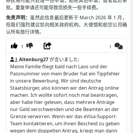
移民局可能只处理一份申请，拒绝其他申请，或者延迟审
批。重复申请还可能导致您损失一些手续费。
免责声明：
虽然此信息最后更新于 March 2026 年 1 月，
但我们强烈建议您向相关政府机构、大使馆和航空公司确
认所有旅行详情。
1
1
J_Altenburg27
が言いました:
Meine Familie fliegt bald nach Laos und der
Passnummer von mein Bruder hat ein Tippfehler
in unsere Bewerbung. Wir sind deutsche
Staatsbürger, also können wir den Antrag online
machen. Ich wollte sofort noch mal beantragen,
aber habe hier gelesen, dass mehrere Anträge
nur Geld verschwenden und die Beamten an der
Grenze verwirren. Wenn wir das eVisa-Support-
Team kontaktieren, um ihnen Bescheid zu geben
wegen dem doppelten Antrag, kriegt man dann