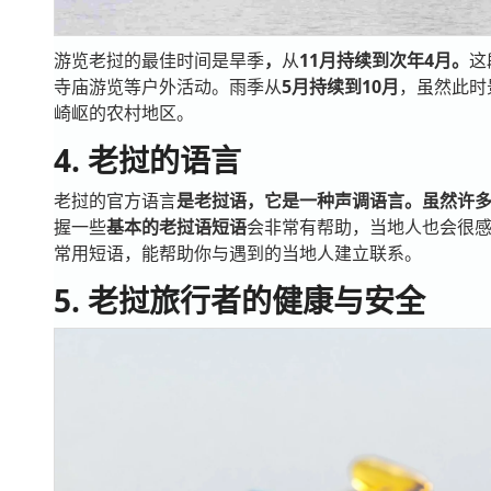
游览老挝的最佳时间是旱季
，
从
11月持续到次年4月。
这
寺庙游览等户外活动。雨季
从
5
月持续到10月
，虽然此时
崎岖的农村地区。
4. 老挝的语言
老挝的官方语言
是老挝语，它是一种声调语言。虽然许
握一些
基本的老挝语短语
会非常有帮助，当地人也会很
常用短语，能帮助你与遇到的当地人建立联系。
5. 老挝旅行者的健康与安全