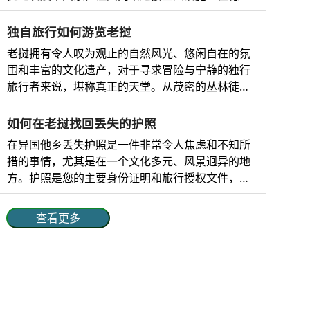
动物保护区不仅是这些物种的安全庇护所，而且在
景、神秘的寺庙、宁静的风景和丰富的文化底蕴而
改善。 老挝的移动网络 老挝移动运营商的市场份
维护生态系统和全球保护方面也发挥着至关重要的
闻名于世。 不仅如此，老挝还能为冒险爱好...
额、网络分布和覆盖范围如下： 电信运营商 市场份
独自旅行如何游览老挝
作用。这些保护区让游客能够亲身感受大自然，从
额 网络覆盖范围 技术 优势 老挝联合酒店 51% 覆盖
徒步穿越茂密的丛林到观赏珍奇鸟类，再到探索宁
老挝拥有令人叹为观止的自然风光、悠闲自在的氛
范围最广，包括城市和偏远地区。 4G、5G 最佳农
静的河流和湿地。 对于喜欢冒险、追求宁静或热爱
围和丰富的文化遗产，对于寻求冒险与宁静的独行
村网络覆盖，老挝首家 5G 服务提供商，高速互联
自然的人来说，老挝的野生动物保护区提供了难忘
旅行者来说，堪称真正的天堂。从茂密的丛林徒
网。 老挝电信 34% 覆盖老挝全境，包括农村地区。
的体验，同时支持可持续旅游和环境保护。 为什么
步，到湄公河上的游轮之旅，再到深入体验佛教传
4G、5G 强大的全国影响力、可靠的网络连接和快
要去老挝的野生动物保护区参观？ 虽然老挝在东南
统，老挝总能为独立旅行者提供丰富多彩的体验。
如何在老挝找回丢失的护照
速的互联网。 老挝比林 10% 覆盖城市和半城市地
亚地区知名度不高，但它却是自然爱好者...
老挝单人旅行者电子签证 老挝电子签证是一种在线
在异国他乡丢失护照是一件非常令人焦虑和不知所
区，农村地区覆盖范围有限。 ...
旅行授权，方便独自旅行者无需前往大使馆即可申
措的事情，尤其是在一个文化多元、风景迥异的地
请入境老挝。一般来说，电子签证适用于大多数国
方。护照是您的主要身份证明和旅行授权文件，丢
家，有效期为30天；旅行者只需在线填写申请表、
失或被盗会打乱您的计划，令人焦虑不安。虽然充
上传所需文件并支付申请费即可。电子签证在老挝
满挑战，但只要做好充分的准备并采取正确的步
查看更多
的主要入境口岸（包括主要机场和陆路边境）均可
骤，这种情况是可以解决的。无论是游客还是长期
使用，是入境老挝的理想选择。 老挝电子签证对单
访客，了解在您丢失护照后应该如何处理，都能让
人旅行者的好处 老挝电子签证提供多项便利，包
您更加安心，继续享受这片人间天堂。 护照遗失或
括： 便捷：只要能上网，即可随时随地申请。无需
被盗后的立即措施 如果你在老挝遇到这种情况，可
前往大使馆。 节省时间：最快 3 个工作日即可获得
以按照明确的步骤来解决问题。 1. 保持冷静，评估
批准，方便您进行临时计划。 灵活性：电子签证自