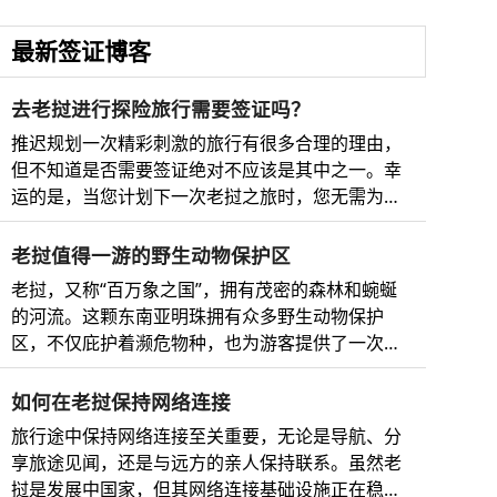
最新签证博客
去老挝进行探险旅行需要签证吗？
推迟规划一次精彩刺激的旅行有很多合理的理由，
但不知道是否需要签证绝对不应该是其中之一。幸
运的是，当您计划下一次老挝之旅时，您无需为繁
琐复杂的手续而烦恼。 别担心，我们已经为您准备
好了最全面的老挝电子签证指南，以及必看的邻国
老挝值得一游的野生动物保护区
及其完整、即时、最安全、最快捷的在线电子签证
老挝，又称“百万象之国”，拥有茂密的森林和蜿蜒
申请流程。 所以，无论您是梦想着琅勃拉邦的瀑布
的河流。这颗东南亚明珠拥有众多野生动物保护
美景，还是想在湄公河上欣赏日落，您都将清楚地
区，不仅庇护着濒危物种，也为游客提供了一次难
了解所需的文件以及如何申请老挝电子签证和前往
得的机会，让他们能够近距离亲近大自然。 老挝野
周边国家的签证，例如迷人的越南、马来西亚或缅
生动物保护区简介 老挝是东南亚的一个内陆国家，
如何在老挝保持网络连接
甸。需要立即办理电子签证吗？这里是为临时出行
以其丰富多样的自然美景而闻名。其广袤的森林、
的旅客提供的终极签证解决方案。还在等什么？快
旅行途中保持网络连接至关重要，无论是导航、分
湿地和山脉庇护着种类繁多的野生动物，包括索拉
来看看吧！ 关于老挝精致迷人的旅游目的地 老挝
享旅途见闻，还是与远方的亲人保持联系。虽然老
羚、亚洲黑熊和云豹等珍稀濒危物种。 老挝的野生
是东南亚一个令人惊叹的旅游胜地，以其迷人的美
挝是发展中国家，但其网络连接基础设施正在稳步