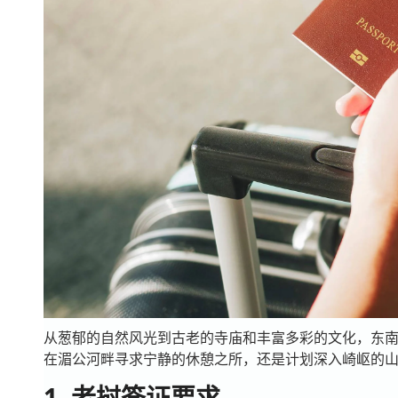
从葱郁的自然风光到古老的寺庙和丰富多彩的文化，东
在湄公河畔寻求宁静的休憩之所，还是计划深入崎岖的山
1. 老挝签证要求