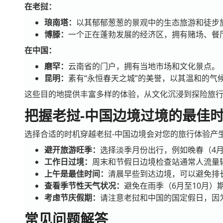
在老挝：
琅南塔：
以其郁郁葱葱的景观中的生态旅游和徒步
博滕：
一个正在蓬勃发展的经济区，拥有赌场、餐
在中国：
磨罕：
云南省的门户，拥有当地市场和文化景点。
昆明：
素有“永恒春天之城”的美誉，以其温和的气
这些目的地提供丰富多样的体验，从文化沉浸到探险旅行
把握老挝-中国边境过境的最佳
选择合适的时机穿越老挝-中国边境会对您的旅行体验产
避开旅游旺季：
选择淡季月份出行，例如晚春（4月
工作日过境：
周末和节假日边境检查站通常人流量
上午是最佳时间：
清晨早些到达边境，可以避免排
查看季节性天气状况：
避免在雨季（6月至10月
考虑节庆假期：
请注意老挝和中国的国定假日，因
常见问题解答