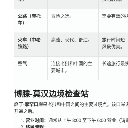
公路（摩托
冒险之选。
需要有效的
车）
火车（中老
高速、现代、舒适。
旅行时间短（
铁路）
风景优美。
空气
连接老挝和中国的主
长途旅行最
要城市。
博滕-莫汉边境检查站
磨
丁-摩罕口岸
是老挝和中国之间的主要过境点。该口岸
开通之后。
营业时间：
通常从上午 8:00 至下午 6:00 营业
移民流程：