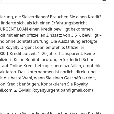
zierung, die Sie verdienen! Brauchen Sie einen Kredit?
änderte sich, als ich einen Erfahrungsbericht
Y URGENT LOAN einen Kredit bewilligt bekommen
it mit einem offiziellen Zinssatz von 3,5 % bewilligt –
d ohne Bonitätsprüfung. Die Auszahlung erfolgte
h Royalty Urgent Loan empfehle: Offizieller
00 $ Kreditlaufzeit: 1–20 Jahre Transparent: Keine
iert: Keine Bonitätsprüfung erforderlich Schnell:
 auf Online-Kreditbetrüger hereinzufallen, empfehle
aktieren. Das Unternehmen ist ehrlich, direkt und
it die beste Wahl, wenn Sie einen Geschäftskredit,
von Kredit benötigen. Kontaktieren Sie Royalty
il.com
📧 E-Mail:
Royaltyurgentloan@gmail.com
)
zierung, die Sie verdienen! Brauchen Sie einen Kredit?