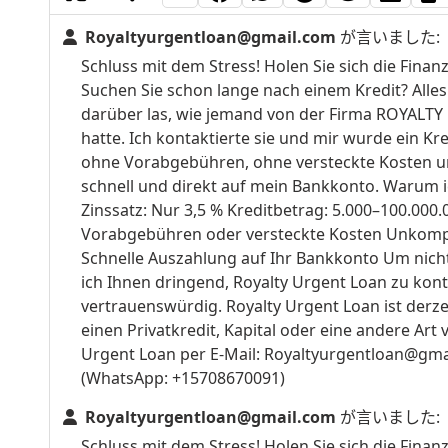
Royaltyurgentloan@gmail.com
が言いました:
Schluss mit dem Stress! Holen Sie sich die Finan
Suchen Sie schon lange nach einem Kredit? Alles 
darüber las, wie jemand von der Firma ROYALT
hatte. Ich kontaktierte sie und mir wurde ein Kred
ohne Vorabgebühren, ohne versteckte Kosten un
schnell und direkt auf mein Bankkonto. Warum ic
Zinssatz: Nur 3,5 % Kreditbetrag: 5.000–100.000.0
Vorabgebühren oder versteckte Kosten Unkompliz
Schnelle Auszahlung auf Ihr Bankkonto Um nicht
ich Ihnen dringend, Royalty Urgent Loan zu kont
vertrauenswürdig. Royalty Urgent Loan ist derze
einen Privatkredit, Kapital oder eine andere Art 
Urgent Loan per E-Mail:
Royaltyurgentloan@gma
(WhatsApp: +15708670091)
Royaltyurgentloan@gmail.com
が言いました:
Schluss mit dem Stress! Holen Sie sich die Finan