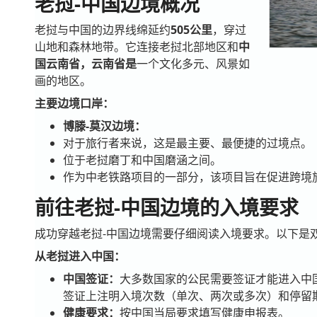
老挝-中国边境概况
老挝与中国的边界线绵延约
505公里
，穿过
山地和森林地带。它连接老挝北部地区和
中
国云南省，云南省是
一个文化多元、风景如
画的地区。
主要边境口岸：
博滕-莫汉边境：
对于旅行者来说，这是最主要、最便捷的过境点。
位于老挝磨丁和中国磨涵之间。
作为中老铁路项目的一部分，该项目旨在促进跨境
前往老挝-中国边境的入境要求
成功穿越老挝-中国边境需要仔细阅读入境要求。以下是
从老挝进入中国：
中国签证：
大多数国家的公民需要签证才能进入中
签证上注明入境次数（单次、两次或多次）和停留
健康要求：
按中国当局要求填写健康申报表。