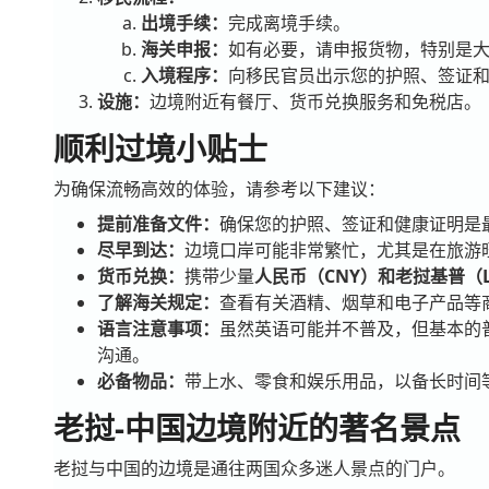
出境手续：
完成离境手续。
海关申报：
如有必要，请申报货物，特别是
入境程序：
向移民官员出示您的护照、签证
设施：
边境附近有餐厅、货币兑换服务和免税店。
顺利过境小贴士
为确保流畅高效的体验，请参考以下建议：
提前准备文件：
确保您的护照、签证和健康证明是
尽早到达：
边境口岸可能非常繁忙，尤其是在旅游
货币兑换：
携带少量
人民币（CNY）和老挝基普（L
了解海关规定：
查看有关酒精、烟草和电子产品等
语言注意事项：
虽然英语可能并不普及，但基本的
沟通。
必备物品：
带上水、零食和娱乐用品，以备长时间
老挝-中国边境附近的著名景点
老挝与中国的边境是通往两国众多迷人景点的门户。