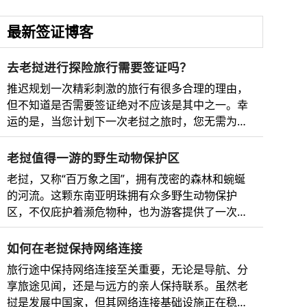
最新签证博客
去老挝进行探险旅行需要签证吗？
推迟规划一次精彩刺激的旅行有很多合理的理由，
但不知道是否需要签证绝对不应该是其中之一。幸
运的是，当您计划下一次老挝之旅时，您无需为繁
琐复杂的手续而烦恼。 别担心，我们已经为您准备
好了最全面的老挝电子签证指南，以及必看的邻国
老挝值得一游的野生动物保护区
及其完整、即时、最安全、最快捷的在线电子签证
老挝，又称“百万象之国”，拥有茂密的森林和蜿蜒
申请流程。 所以，无论您是梦想着琅勃拉邦的瀑布
的河流。这颗东南亚明珠拥有众多野生动物保护
美景，还是想在湄公河上欣赏日落，您都将清楚地
区，不仅庇护着濒危物种，也为游客提供了一次难
了解所需的文件以及如何申请老挝电子签证和前往
得的机会，让他们能够近距离亲近大自然。 老挝野
周边国家的签证，例如迷人的越南、马来西亚或缅
生动物保护区简介 老挝是东南亚的一个内陆国家，
如何在老挝保持网络连接
甸。需要立即办理电子签证吗？这里是为临时出行
以其丰富多样的自然美景而闻名。其广袤的森林、
的旅客提供的终极签证解决方案。还在等什么？快
旅行途中保持网络连接至关重要，无论是导航、分
湿地和山脉庇护着种类繁多的野生动物，包括索拉
来看看吧！ 关于老挝精致迷人的旅游目的地 老挝
享旅途见闻，还是与远方的亲人保持联系。虽然老
羚、亚洲黑熊和云豹等珍稀濒危物种。 老挝的野生
是东南亚一个令人惊叹的旅游胜地，以其迷人的美
挝是发展中国家，但其网络连接基础设施正在稳步