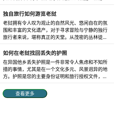
动物保护区不仅是这些物种的安全庇护所，而且在
景、神秘的寺庙、宁静的风景和丰富的文化底蕴而
改善。 老挝的移动网络 老挝移动运营商的市场份
维护生态系统和全球保护方面也发挥着至关重要的
闻名于世。 不仅如此，老挝还能为冒险爱好...
额、网络分布和覆盖范围如下： 电信运营商 市场份
独自旅行如何游览老挝
作用。这些保护区让游客能够亲身感受大自然，从
额 网络覆盖范围 技术 优势 老挝联合酒店 51% 覆盖
徒步穿越茂密的丛林到观赏珍奇鸟类，再到探索宁
老挝拥有令人叹为观止的自然风光、悠闲自在的氛
范围最广，包括城市和偏远地区。 4G、5G 最佳农
静的河流和湿地。 对于喜欢冒险、追求宁静或热爱
围和丰富的文化遗产，对于寻求冒险与宁静的独行
村网络覆盖，老挝首家 5G 服务提供商，高速互联
自然的人来说，老挝的野生动物保护区提供了难忘
旅行者来说，堪称真正的天堂。从茂密的丛林徒
网。 老挝电信 34% 覆盖老挝全境，包括农村地区。
的体验，同时支持可持续旅游和环境保护。 为什么
步，到湄公河上的游轮之旅，再到深入体验佛教传
4G、5G 强大的全国影响力、可靠的网络连接和快
要去老挝的野生动物保护区参观？ 虽然老挝在东南
统，老挝总能为独立旅行者提供丰富多彩的体验。
如何在老挝找回丢失的护照
速的互联网。 老挝比林 10% 覆盖城市和半城市地
亚地区知名度不高，但它却是自然爱好者...
老挝单人旅行者电子签证 老挝电子签证是一种在线
在异国他乡丢失护照是一件非常令人焦虑和不知所
区，农村地区覆盖范围有限。 ...
旅行授权，方便独自旅行者无需前往大使馆即可申
措的事情，尤其是在一个文化多元、风景迥异的地
请入境老挝。一般来说，电子签证适用于大多数国
方。护照是您的主要身份证明和旅行授权文件，丢
家，有效期为30天；旅行者只需在线填写申请表、
失或被盗会打乱您的计划，令人焦虑不安。虽然充
上传所需文件并支付申请费即可。电子签证在老挝
满挑战，但只要做好充分的准备并采取正确的步
查看更多
的主要入境口岸（包括主要机场和陆路边境）均可
骤，这种情况是可以解决的。无论是游客还是长期
使用，是入境老挝的理想选择。 老挝电子签证对单
访客，了解在您丢失护照后应该如何处理，都能让
人旅行者的好处 老挝电子签证提供多项便利，包
您更加安心，继续享受这片人间天堂。 护照遗失或
括： 便捷：只要能上网，即可随时随地申请。无需
被盗后的立即措施 如果你在老挝遇到这种情况，可
前往大使馆。 节省时间：最快 3 个工作日即可获得
以按照明确的步骤来解决问题。 1. 保持冷静，评估
批准，方便您进行临时计划。 灵活性：电子签证自