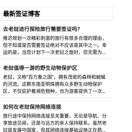
最新签证博客
去老挝进行探险旅行需要签证吗？
推迟规划一次精彩刺激的旅行有很多合理的理由，
但不知道是否需要签证绝对不应该是其中之一。幸
运的是，当您计划下一次老挝之旅时，您无需为繁
琐复杂的手续而烦恼。 别担心，我们已经为您准备
好了最全面的老挝电子签证指南，以及必看的邻国
老挝值得一游的野生动物保护区
及其完整、即时、最安全、最快捷的在线电子签证
老挝，又称“百万象之国”，拥有茂密的森林和蜿蜒
申请流程。 所以，无论您是梦想着琅勃拉邦的瀑布
的河流。这颗东南亚明珠拥有众多野生动物保护
美景，还是想在湄公河上欣赏日落，您都将清楚地
区，不仅庇护着濒危物种，也为游客提供了一次难
了解所需的文件以及如何申请老挝电子签证和前往
得的机会，让他们能够近距离亲近大自然。 老挝野
周边国家的签证，例如迷人的越南、马来西亚或缅
生动物保护区简介 老挝是东南亚的一个内陆国家，
如何在老挝保持网络连接
甸。需要立即办理电子签证吗？这里是为临时出行
以其丰富多样的自然美景而闻名。其广袤的森林、
的旅客提供的终极签证解决方案。还在等什么？快
旅行途中保持网络连接至关重要，无论是导航、分
湿地和山脉庇护着种类繁多的野生动物，包括索拉
来看看吧！ 关于老挝精致迷人的旅游目的地 老挝
享旅途见闻，还是与远方的亲人保持联系。虽然老
羚、亚洲黑熊和云豹等珍稀濒危物种。 老挝的野生
是东南亚一个令人惊叹的旅游胜地，以其迷人的美
挝是发展中国家，但其网络连接基础设施正在稳步