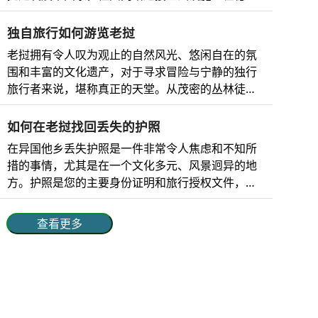
动物保护区不仅是这些物种的安全庇护所，而且在
景、神秘的寺庙、宁静的风景和丰富的文化底蕴而
改善。 老挝的移动网络 老挝移动运营商的市场份
维护生态系统和全球保护方面也发挥着至关重要的
闻名于世。 不仅如此，老挝还能为冒险爱好...
额、网络分布和覆盖范围如下： 电信运营商 市场份
独自旅行如何游览老挝
作用。这些保护区让游客能够亲身感受大自然，从
额 网络覆盖范围 技术 优势 老挝联合酒店 51% 覆盖
徒步穿越茂密的丛林到观赏珍奇鸟类，再到探索宁
老挝拥有令人叹为观止的自然风光、悠闲自在的氛
范围最广，包括城市和偏远地区。 4G、5G 最佳农
静的河流和湿地。 对于喜欢冒险、追求宁静或热爱
围和丰富的文化遗产，对于寻求冒险与宁静的独行
村网络覆盖，老挝首家 5G 服务提供商，高速互联
自然的人来说，老挝的野生动物保护区提供了难忘
旅行者来说，堪称真正的天堂。从茂密的丛林徒
网。 老挝电信 34% 覆盖老挝全境，包括农村地区。
的体验，同时支持可持续旅游和环境保护。 为什么
步，到湄公河上的游轮之旅，再到深入体验佛教传
4G、5G 强大的全国影响力、可靠的网络连接和快
要去老挝的野生动物保护区参观？ 虽然老挝在东南
统，老挝总能为独立旅行者提供丰富多彩的体验。
如何在老挝找回丢失的护照
速的互联网。 老挝比林 10% 覆盖城市和半城市地
亚地区知名度不高，但它却是自然爱好者...
老挝单人旅行者电子签证 老挝电子签证是一种在线
在异国他乡丢失护照是一件非常令人焦虑和不知所
区，农村地区覆盖范围有限。 ...
旅行授权，方便独自旅行者无需前往大使馆即可申
措的事情，尤其是在一个文化多元、风景迥异的地
请入境老挝。一般来说，电子签证适用于大多数国
方。护照是您的主要身份证明和旅行授权文件，丢
家，有效期为30天；旅行者只需在线填写申请表、
失或被盗会打乱您的计划，令人焦虑不安。虽然充
上传所需文件并支付申请费即可。电子签证在老挝
满挑战，但只要做好充分的准备并采取正确的步
查看更多
的主要入境口岸（包括主要机场和陆路边境）均可
骤，这种情况是可以解决的。无论是游客还是长期
使用，是入境老挝的理想选择。 老挝电子签证对单
访客，了解在您丢失护照后应该如何处理，都能让
人旅行者的好处 老挝电子签证提供多项便利，包
您更加安心，继续享受这片人间天堂。 护照遗失或
括： 便捷：只要能上网，即可随时随地申请。无需
被盗后的立即措施 如果你在老挝遇到这种情况，可
前往大使馆。 节省时间：最快 3 个工作日即可获得
以按照明确的步骤来解决问题。 1. 保持冷静，评估
批准，方便您进行临时计划。 灵活性：电子签证自