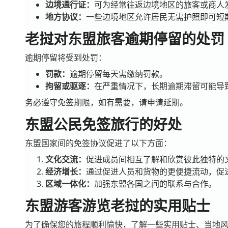
边境通行证：
可为经常往返边境地区的旅客或商人
地方协议：
一些边境地区允许居民无需护照即可短
老挝对东盟旅客逾期停留的处罚
逾期停留将受到处罚：
罚款：
逾期停留每天需缴纳罚款。
拘留或驱逐：
在严重情况下，长期逾期滞留可能导
务必遵守免签期限，如有需要，请申请延期。
东盟公民免签旅行的好处
东盟国家间的免签协议促进了以下方面：
文化交流：
促进成员间相互了解和欣赏彼此独特的
经济增长：
通过促进人员和货物的更便捷流动，促
区域一体化：
加强东盟各国之间的联系与合作。
东盟游客游览老挝的实用贴士
为了确保您的旅程顺利愉快，了解一些实用贴士、当地