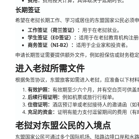
费用：
费用按天计算，具体取决于延期时长。
长期签证
希望在老挝长期工作、学习或居住的东盟国家公民必须
工作签证（荷兰签证）：
用于在老挝就业。
学生签证（ED签证）：
适用于在老挝教育机构注册
商务签证（NI-B2）：
适用于企业家和投资者。
申请长期签证需要提供额外文件，例如担保信或财务稳
进入老挝所需文件
根据免签协议，东盟旅客如需进入老挝，应准备以下材
有效护照：
有效期至少六个月，并有空白页可供盖
后续行程证明：
例如机票或旅行行程单。
住宿证明：
酒店预订单或老挝接待人的邀请函（如
充足的资金：
证明有能力支付逗留期间的费用（有
老挝对东盟公民的入境点
东盟国家公民可通过多个国际机场、陆路边境口岸和水