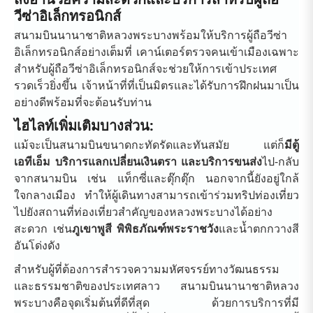
วีซ่าอิเล็กทรอนิกส์
สนามบินนานาชาติหลวงพระบางพร้อมให้บริการผู้ถือวีซ่า
อิเล็กทรอนิกส์อย่างเต็มที่ เคาน์เตอร์ตรวจคนเข้าเมืองเฉพาะ
สำหรับผู้ถือวีซ่าอิเล็กทรอนิกส์จะช่วยให้การเข้าประเทศ
รวดเร็วยิ่งขึ้น เจ้าหน้าที่ที่เป็นมิตรและได้รับการฝึกฝนมาเป็น
อย่างดีพร้อมที่จะต้อนรับท่าน
ไฮไลท์เพิ่มเติมบางส่วน:
แม้จะเป็นสนามบินขนาดกะทัดรัดและทันสมัย ​​แต่ก็
มีตู้
เอทีเอ็ม บริการแลกเปลี่ยนเงินตรา และบริการขนส่ง
ไป-กลับ
จากสนามบิน เช่น แท็กซี่และตุ๊กตุ๊ก นอกจากนี้ยังอยู่ใกล้
ใจกลางเมือง ทำให้ผู้เดินทางสามารถเข้าร่วมทริปท่องเที่ยว
ไปยังสถานที่ท่องเที่ยวสำคัญของหลวงพระบางได้อย่าง
สะดวก เช่น
ภูเขาพูสี พิพิธภัณฑ์พระราชวัง
และน้ำตกกวางสี
อันโด่งดัง
สำหรับผู้ที่ต้องการสำรวจความมหัศจรรย์ทางวัฒนธรรม
และธรรมชาติของประเทศลาว สนามบินนานาชาติหลวง
พระบางคือจุดเริ่มต้นที่ดีที่สุด ด้วยการบริการที่มี