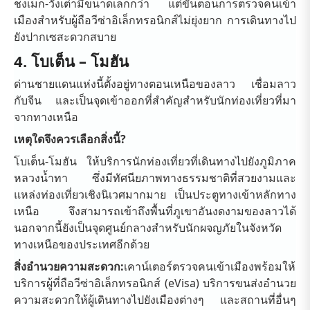
ชงเม็ก-วังเต่ามีขนาดเล็กกว่า แต่ขั้นตอนการตรวจคนเข้า
เมืองสำหรับผู้ถือวีซ่าอิเล็กทรอนิกส์ไม่ยุ่งยาก การเดินทางไป
ยังปากเซสะดวกสบาย
4. โบเต็น – โมฮัน
ด่านชายแดนแห่งนี้ตั้งอยู่ทางตอนเหนือของลาว เชื่อมลาว
กับจีน และเป็นจุดเข้าออกที่สำคัญสำหรับนักท่องเที่ยวที่มา
จากทางเหนือ
เหตุใดจึงควรเลือกสิ่งนี้?
โบเต็น-โมฮัน ให้บริการนักท่องเที่ยวที่เดินทางไปยังภูมิภาค
หลวงน้ำทา ซึ่งมีทัศนียภาพทางธรรมชาติที่สวยงามและ
แหล่งท่องเที่ยวเชิงนิเวศมากมาย เป็นประตูทางเข้าหลักทาง
เหนือ จึงสามารถเข้าถึงพื้นที่ภูเขาอันงดงามของลาวได้
นอกจากนี้ยังเป็นจุดศูนย์กลางสำหรับนักผจญภัยในจังหวัด
ทางเหนือของประเทศอีกด้วย
สิ่งอำนวยความสะดวก:
เคาน์เตอร์ตรวจคนเข้าเมืองพร้อมให้
บริการผู้ที่ถือวีซ่าอิเล็กทรอนิกส์ (eVisa) บริการขนส่งอำนวย
ความสะดวกให้ผู้เดินทางไปยังเมืองต่างๆ และสถานที่อื่นๆ