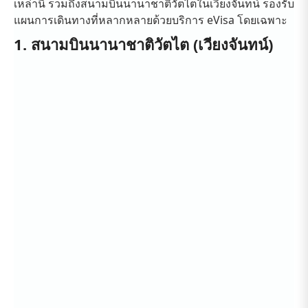
เหล่านี้ รวมถึงสนามบินนานาชาติวัตไตในเวียงจันทน์ รองรับ
แผนการเดินทางที่หลากหลายด้วยบริการ eVisa โดยเฉพาะ
1. สนามบินนานาชาติวัตไต (เวียงจันทน์)