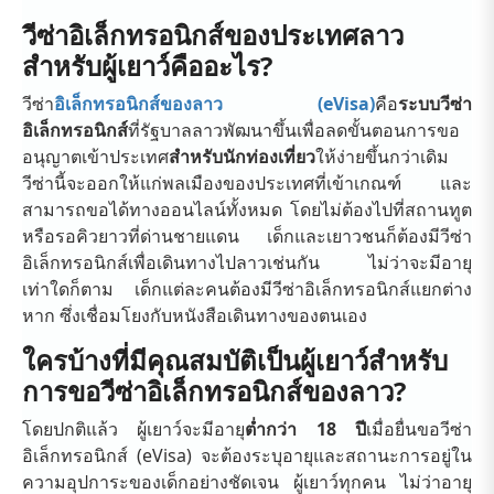
วีซ่าอิเล็กทรอนิกส์ของประเทศลาว
สำหรับผู้เยาว์คืออะไร?
วีซ่า
อิเล็กทรอนิกส์ของลาว (eVisa)
คือ
ระบบวีซ่า
อิเล็กทรอนิกส์
ที่รัฐบาลลาวพัฒนาขึ้นเพื่อลดขั้นตอนการขอ
อนุญาตเข้าประเทศ
สำหรับนักท่องเที่ยว
ให้ง่ายขึ้นกว่าเดิม
วีซ่านี้จะออกให้แก่พลเมืองของประเทศที่เข้าเกณฑ์ และ
สามารถขอได้ทางออนไลน์ทั้งหมด โดยไม่ต้องไปที่สถานทูต
หรือรอคิวยาวที่ด่านชายแดน เด็กและเยาวชนก็ต้องมีวีซ่า
อิเล็กทรอนิกส์เพื่อเดินทางไปลาวเช่นกัน ไม่ว่าจะมีอายุ
เท่าใดก็ตาม เด็กแต่ละคนต้องมีวีซ่าอิเล็กทรอนิกส์แยกต่าง
หาก ซึ่งเชื่อมโยงกับหนังสือเดินทางของตนเอง
ใครบ้างที่มีคุณสมบัติเป็นผู้เยาว์สำหรับ
การขอวีซ่าอิเล็กทรอนิกส์ของลาว?
โดยปกติแล้ว ผู้เยาว์จะมีอายุ
ต่ำกว่า 18 ปี
เมื่อยื่นขอวีซ่า
อิเล็กทรอนิกส์ (eVisa) จะต้องระบุอายุและสถานะการอยู่ใน
ความอุปการะของเด็กอย่างชัดเจน ผู้เยาว์ทุกคน ไม่ว่าอายุ