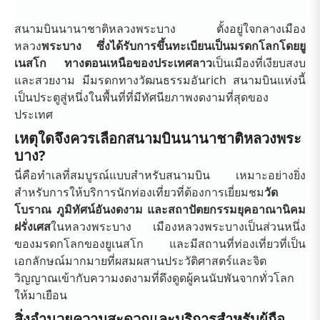
สนามบินนานาชาติหลวงพระบาง ตั้งอยู่ใจกลางเมือง
หลวง
พระบาง ซึ่งได้รับการขึ้นทะเบียนเป็นมรดกโลกโดยยู
เนสโก ทางตอนเหนือของประเทศลาว
เป็นเมืองที่เงียบสงบ
และสวยงาม มีมรดกทางวัฒนธรรมอันrich สนามบินแห่งนี้
เป็นประตูสู่หนึ่งในพื้นที่ที่มีทัศนียภาพงดงามที่สุดของ
ประเทศ
เหตุใดจึงควรเลือกสนามบินนานาชาติหลวงพระ
บาง?
นี่คือทำเลที่สมบูรณ์แบบสำหรับสนามบิน เหมาะอย่างยิ่ง
สำหรับการให้บริการนักท่องเที่ยวที่ต้องการเยี่ยมชม
วัด
โบราณ ภูมิทัศน์อันงดงาม และสถาปัตยกรรมยุคอาณานิคม
ฝรั่งเศส
ในหลวงพระบาง เมืองหลวงพระบางเป็นส่วนหนึ่ง
ของมรดกโลกของยูเนสโก และมีสถานที่ท่องเที่ยวที่เป็น
เอกลักษณ์มากมายที่ผสมผสานประวัติศาสตร์และจิต
วิญญาณเข้ากับความงดงามที่ดึงดูดผู้คนนับพันจากทั่วโลก
ให้มาเยือน
สิ่งอำนวยความสะดวกและบริการสำหรับผู้ถือ