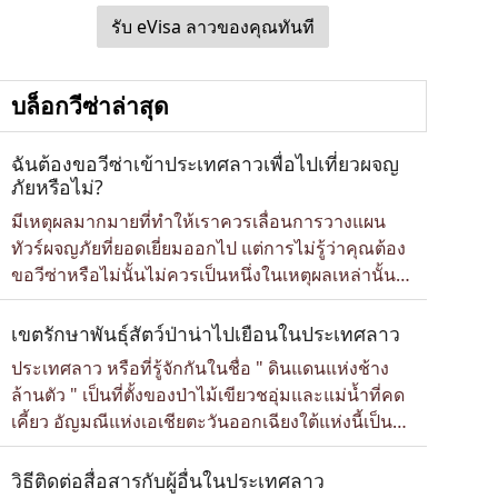
รับ eVisa ลาวของคุณทันที
บล็อกวีซ่าล่าสุด
ฉันต้องขอวีซ่าเข้าประเทศลาวเพื่อไปเที่ยวผจญ
ภัยหรือไม่?
มีเหตุผลมากมายที่ทำให้เราควรเลื่อนการวางแผน
ทัวร์ผจญภัยที่ยอดเยี่ยมออกไป แต่การไม่รู้ว่าคุณต้อง
ขอวีซ่าหรือไม่นั้นไม่ควรเป็นหนึ่งในเหตุผลเหล่านั้น
โชคดีที่เมื่อคุณวางแผนการผจญภัยครั้งต่อไปในลาว
คุณไม่ต้องมาสับสนกับขั้นตอนที่ยุ่งยากมากมายอีกต่อ
เขตรักษาพันธุ์สัตว์ป่าน่าไปเยือนในประเทศลาว
ไป ไม่ต้องห่วง เรามีคู่มือขอวีซ่าอิเล็กทรอนิกส์
ประเทศลาว หรือที่รู้จักกันในชื่อ " ดินแดนแห่งช้าง
(eVisa) ประเทศลาว ที่ครบถ้วนที่สุด รวมถึงข้อมูล
ล้านตัว " เป็นที่ตั้งของป่าไม้เขียวชอุ่มและแม่น้ำที่คด
ประเทศเพื่อนบ้านที่ห้ามพลาด และขั้นตอนการขอวี
เคี้ยว อัญมณีแห่งเอเชียตะวันออกเฉียงใต้แห่งนี้เป็นที่
ซ่าอิเล...
ตั้งของเขตรักษาพันธุ์สัตว์ป่า ซึ่งไม่เพียงแต่เป็นที่อยู่
อาศัยของสัตว์ใกล้สูญพันธุ์เท่านั้น แต่ยังมอบโอกาส
วิธีติดต่อสื่อสารกับผู้อื่นในประเทศลาว