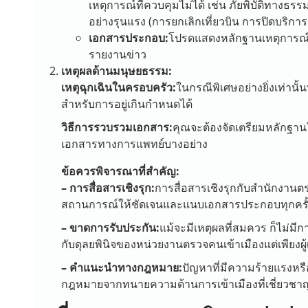
เหตุการณ์ที่ควบคุมไม่ได้ เช่น ภัยพิบัติทางธ
อย่างรุนแรง (การยกเลิกเที่ยวบิน การปิดบริกา
เอกสารประกอบ:
โปรดแสดงหลักฐานเหตุการณ์ที
รายงานข่าว
เหตุผลด้านมนุษยธรรม:
เหตุฉุกเฉินในครอบครัว:
ในกรณีพิเศษอย่างยิ่งเท่านั้
สำหรับการอยู่เกินกำหนดได้
วิธีการรวบรวมเอกสาร:
คุณจะต้องจัดเตรียมหลักฐาน
เอกสารทางการแพทย์บางอย่าง
ข้อควรพิจารณาที่สำคัญ:
– การสื่อสารเชิงรุก:
การสื่อสารเชิงรุกกับสำนักงานตรว
สถานการณ์ให้ชัดเจนและแนบเอกสารประกอบทุกครั้งท
– ขาดการรับประกัน:
แม้จะมีเหตุผลที่สมควร ก็ไม่มีก
กับดุลยพินิจของหน่วยงานตรวจคนเข้าเมืองแต่เพียงผู้
– คำแนะนำทางกฎหมาย:
ปัญหาที่มีความร้ายแรงหร
กฎหมายจากทนายความด้านการเข้าเมืองที่เชี่ยวช