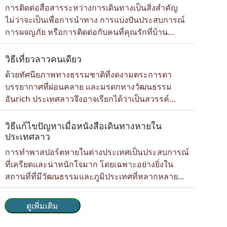
พิเศษให้นักท่องเที่ยวได้สัมผัสกับธรรมชาติอย่างใกล้
การติดต่อสื่อสารระหว่างการเดินทางเป็นสิ่งสำคัญ
ชิดอีกด้วย บทนำเกี่ยวกับเขตรักษาพันธุ์สัตว์ป่าของ
ไม่ว่าจะเป็นเพื่อการนำทาง การแบ่งปันประสบการณ์
ลาว ประเทศลาวเป็นประเทศที่ไม่มีท...
การผจญภัย หรือการติดต่อกับคนที่คุณรักที่บ้าน
แม้ว่าลาวจะเป็นประเทศกำลังพัฒนา แต่โครงสร้าง
พื้นฐานด้านการเชื่อมต่อก็กำลังพัฒนาอย่างต่อเนื่อง
วิธีเที่ยวลาวคนเดียว
เครือข่ายโทรศัพท์มือถือในประเทศลาว ส่วนแบ่งการ
ด้วยทัศนียภาพทางธรรมชาติที่งดงามตระการตา
ตลาด การกระจายเครือข่าย และความครอบคลุม
บรรยากาศที่ผ่อนคลาย และมรดกทางวัฒนธรรม
ของเครือข่ายโทรศัพท์มือถือในประเทศลาว มีดังนี้: ผู้
อันrich ประเทศลาวจึงอาจเรียกได้ว่าเป็นสวรรค์
ให้บริการโทรค...
สำหรับนักเดินทางคนเดียวที่แสวงหาทั้งการผจญภัย
และความสงบสุข ตั้งแต่ป่าทึบสำหรับการเดินป่า การ
วิธีแก้ไขปัญหาเมื่อหนังสือเดินทางหายใน
ล่องเรือไปตามแม่น้ำโขงอันยิ่งใหญ่ ไปจนถึงการดำ
ประเทศลาว
ดิ่งสู่ประเพณีทางพุทธศาสนา ประเทศลาวมีทุกสิ่งให้
การทำพาสปอร์ตหายในต่างประเทศเป็นประสบการณ์
ประสบการณ์แก่นักเดินทางอิสระอย่างครบครัน วีซ่า
ที่เครียดและน่าหนักใจมาก โดยเฉพาะอย่างยิ่งใน
อิเล็กทรอนิกส์ลาวสำหรับนักท่องเที่ยวที...
สถานที่ที่มีวัฒนธรรมและภูมิประเทศที่หลากหลาย
และไม่คุ้นเคย พาสปอร์ตที่หายหรือถูกขโมยเป็น
เอกสารสำคัญในการระบุตัวตนและอนุญาตการเดิน
ดูเพิ่มเติม
ทาง ซึ่งจะทำให้แผนการเดินทางของคุณต้องหยุด
ชะงักและสร้างความวิตกกังวล แม้จะเป็นเรื่องท้าทาย