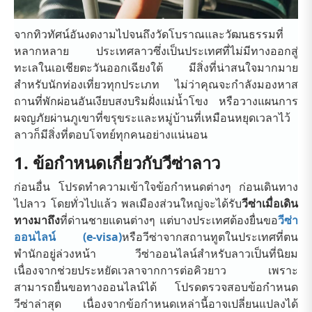
จากทิวทัศน์อันงดงามไปจนถึงวัดโบราณและวัฒนธรรมที่
หลากหลาย ประเทศลาวซึ่งเป็นประเทศที่ไม่มีทางออกสู่
ทะเลในเอเชียตะวันออกเฉียงใต้ มีสิ่งที่น่าสนใจมากมาย
สำหรับนักท่องเที่ยวทุกประเภท ไม่ว่าคุณจะกำลังมองหาส
ถานที่พักผ่อนอันเงียบสงบริมฝั่งแม่น้ำโขง หรือวางแผนการ
ผจญภัยผ่านภูเขาที่ขรุขระและหมู่บ้านที่เหมือนหยุดเวลาไว้
ลาวก็มีสิ่งที่ตอบโจทย์ทุกคนอย่างแน่นอน
1. ข้อกำหนดเกี่ยวกับวีซ่าลาว
ก่อนอื่น โปรดทำความเข้าใจข้อกำหนดต่างๆ ก่อนเดินทาง
ไปลาว โดยทั่วไปแล้ว พลเมืองส่วนใหญ่จะได้รับ
วีซ่าเมื่อเดิน
ทางมาถึง
ที่ด่านชายแดนต่างๆ แต่บางประเทศต้องยื่นขอ
วีซ่า
ออนไลน์ (e-visa)
หรือวีซ่าจากสถานทูตในประเทศที่ตน
พำนักอยู่ล่วงหน้า วีซ่าออนไลน์สำหรับลาวเป็นที่นิยม
เนื่องจากช่วยประหยัดเวลาจากการต่อคิวยาว เพราะ
สามารถยื่นขอทางออนไลน์ได้ โปรดตรวจสอบข้อกำหนด
วีซ่าล่าสุด เนื่องจากข้อกำหนดเหล่านี้อาจเปลี่ยนแปลงได้