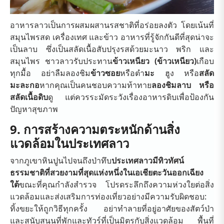
อาหารลาวเป็นการผสมผสานรสชาติที่อร่อยลงตัว โดยเน้นที่
สมุนไพรสด เครื่องเทศ และข้าว อาหารที่รู้จักกันดีที่สุดน่าจะ
เป็นลาบ ซึ่งเป็นสลัดเนื้อสับปรุงรสด้วยมะนาว พริก และ
สมุนไพร ชาวลาวรับประทาน
ข้าวเหนียว (ข้าวเหนียว)
เกือบ
ทุกมื้อ อย่าลืมลองชิม
ข้าวซอย
หรือตำ
มะ
ฮูง หรือ
สลัด
มะละกอ
หากคุณเป็นคนชอบความท้าทาย
ลองชิมลาบ หรือ
สลัดเนื้อดิบ
ดู แต่ควรระมัดระวังเรื่องอาหารดิบเพื่อป้องกัน
ปัญหาสุขภาพ
9. การสร้างความตระหนักด้านสิ่ง
แวดล้อมในประเทศลาว
จากภูเขาหินปูนไปจนถึงป่าทึบ
ประเทศลาวมีทิวทัศน์
ธรรมชาติที่สวยงามที่สุดแห่งหนึ่งในเอเชียตะวันออกเฉียง
ใต้
ขณะที่คุณกำลังสำรวจ โปรดระลึกถึงความห่วงใยต่อสิ่ง
แวดล้อมและส่งเสริมการท่องเที่ยวอย่างมีความรับผิดชอบ:
ทิ้งขยะให้ถูกวิธีทุกครั้ง อย่าทำลายที่อยู่อาศัยของสัตว์ป่า
และสนับสนุนที่พักและทัวร์ที่เป็นมิตรกับสิ่งแวดล้อม พื้นที่