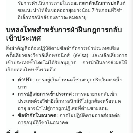
รับการดำเนินการภายในระยะ
เวลาดำเนินการปกติ
แต่
ขอแนะนำให้ยื่นขอต่ออายุอย่างน้อย 7 วันก่อนที่วีซ่า
อิเล็กทรอนิกส์ของลาวจะหมดอายุ
บทลงโทษสำหรับการฝ่าฝืนกฎการกลับ
เข้าประเทศ
สิ่งสำคัญคือต้องปฏิบัติตามข้อจำกัดการเข้าประเทศเพียง
ครั้งเดียวของวีซ่าอิเล็กทรอนิกส์ (eVisa) และหลีกเลี่ยงการ
เข้าประเทศซ้ำโดยไม่ได้รับอนุญาต การฝ่าฝืนอาจส่งผลให้
เกิดบทลงโทษ ซึ่งรวมถึง:
ค่าปรับ
: การอยู่เกินกำหนดวีซ่าจะถูกปรับวันละหนึ่ง
บาท
การปฏิเสธการเข้าประเทศ
: การพยายามกลับเข้า
ประเทศด้วยวีซ่าอิเล็กทรอนิกส์ที่ไม่ถูกต้องหรือหมด
อายุ อาจนำไปสู่การถูกปฏิเสธที่ด่านชายแดน
ข้อจำกัดในอนาคต
: การไม่ปฏิบัติตามอาจส่งผลต่อ
การอนุมัติวีซ่าในอนาคต