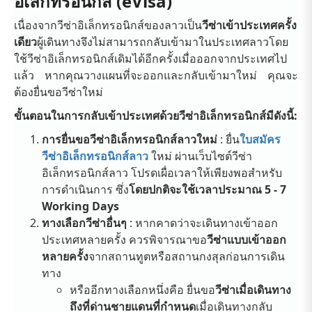
อิเล็กทรอนิกส์ (eVisa)
เนื่องจากวีซ่าอิเล็กทรอนิกส์ของลาวเป็น
วีซ่าเข้าประเทศครั้ง
เดียว
ผู้เดินทางจึงไม่สามารถกลับเข้ามาในประเทศลาวโดย
ใช้วีซ่าอิเล็กทรอนิกส์เดิมได้อีกครั้งเมื่อออกจากประเทศไป
แล้ว หากคุณวางแผนที่จะออกและกลับเข้ามาใหม่ คุณจะ
ต้องยื่นขอวีซ่าใหม่
ขั้นตอนในการกลับเข้าประเทศด้วยวีซ่าอิเล็กทรอนิกส์มีดังนี้:
การยื่นขอวีซ่าอิเล็กทรอนิกส์ลาวใหม่
: ยื่น
ใบสมัคร
วีซ่าอิเล็กทรอนิกส์ลาว
ใหม่ ผ่านเว็บไซต์วีซ่า
อิเล็กทรอนิกส์ลาว โปรดเผื่อเวลาให้เพียงพอสำหรับ
การดำเนินการ ซึ่ง
โดยปกติจะใช้เวลาประมาณ 5 - 7
Working Days
ทางเลือกวีซ่าอื่นๆ
: หากคาดว่าจะเดินทางเข้าออก
ประเทศหลายครั้ง ควรพิจารณาขอ
วีซ่าแบบเข้าออก
หลายครั้ง
จากสถานทูตหรือสถานกงสุลก่อนการเดิน
ทาง
หรืออีกทางเลือกหนึ่งคือ ยื่นขอ
วีซ่าเมื่อเดินทาง
ถึงที่ด่านชายแดนที่กำหนด
เมื่อเดินทางกลับ