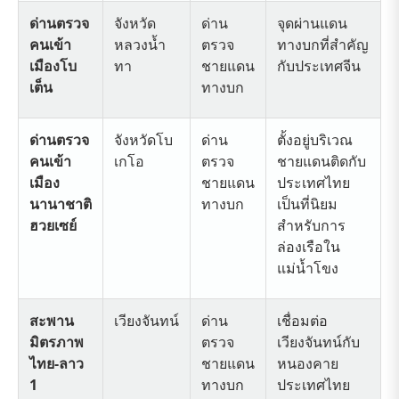
ด่านตรวจ
จังหวัด
ด่าน
จุดผ่านแดน
คนเข้า
หลวงน้ำ
ตรวจ
ทางบกที่สำคัญ
เมืองโบ
ทา
ชายแดน
กับประเทศจีน
เต็น
ทางบก
ด่านตรวจ
จังหวัดโบ
ด่าน
ตั้งอยู่บริเวณ
คนเข้า
เกโอ
ตรวจ
ชายแดนติดกับ
เมือง
ชายแดน
ประเทศไทย
นานาชาติ
ทางบก
เป็นที่นิยม
ฮวยเซย์
สำหรับการ
ล่องเรือใน
แม่น้ำโขง
สะพาน
เวียงจันทน์
ด่าน
เชื่อมต่อ
มิตรภาพ
ตรวจ
เวียงจันทน์กับ
ไทย-ลาว
ชายแดน
หนองคาย
1
ทางบก
ประเทศไทย