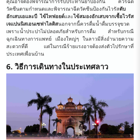
คุณอาจต้องพิจารณาการรับประทานยาป้องกัน ควรฉีด
วัคซีนตามกำหนดและพิจารณาฉีดวัคซีนป้องกันไวรัส
ตับ
อักเสบเอและบี ไข้ไทฟอยด์
และ
ไข้สมองอักเสบจากเชื้อไวรัส
เจแปนนิสเอนเซฟาไลติส
นอกจากนี้ควรดื่มน้ำดื่มบรรจุขวด
เพราะน้ำประปาไม่ปลอดภัยสำหรับการดื่ม สำหรับกรณี
ฉุกเฉินทางการแพทย์ เมืองใหญ่ๆ ในลาวมีสิ่งอำนวยความ
สะดวกที่ดี แต่ในกรณีร้ายแรงอาจต้องส่งตัวไปรักษาที่
ประเทศเพื่อนบ้าน
6. วิธีการเดินทางในประเทศลาว