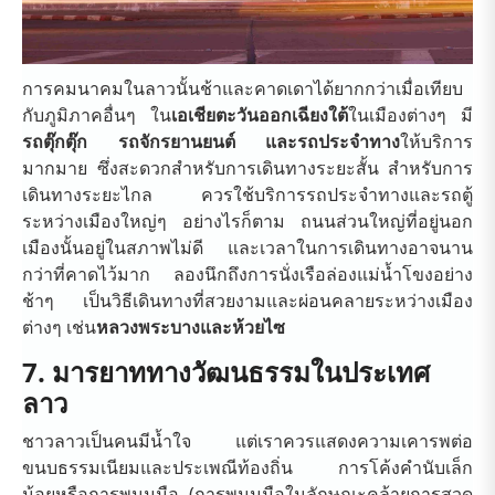
การคมนาคมในลาวนั้นช้าและคาดเดาได้ยากกว่าเมื่อเทียบ
กับภูมิภาคอื่นๆ ใน
เอเชียตะวันออกเฉียงใต้
ในเมืองต่างๆ มี
รถตุ๊กตุ๊ก รถจักรยานยนต์ และรถประจำทาง
ให้บริการ
มากมาย ซึ่งสะดวกสำหรับการเดินทางระยะสั้น สำหรับการ
เดินทางระยะไกล ควรใช้บริการรถประจำทางและรถตู้
ระหว่างเมืองใหญ่ๆ อย่างไรก็ตาม ถนนส่วนใหญ่ที่อยู่นอก
เมืองนั้นอยู่ในสภาพไม่ดี และเวลาในการเดินทางอาจนาน
กว่าที่คาดไว้มาก ลองนึกถึงการนั่งเรือล่องแม่น้ำโขงอย่าง
ช้าๆ เป็นวิธีเดินทางที่สวยงามและผ่อนคลายระหว่างเมือง
ต่างๆ เช่น
หลวงพระบางและห้วยไซ
7. มารยาททางวัฒนธรรมในประเทศ
ลาว
ชาวลาวเป็นคนมีน้ำใจ แต่เราควรแสดงความเคารพต่อ
ขนบธรรมเนียมและประเพณีท้องถิ่น การโค้งคำนับเล็ก
น้อยหรือการพนมมือ (การพนมมือในลักษณะคล้ายการสวด