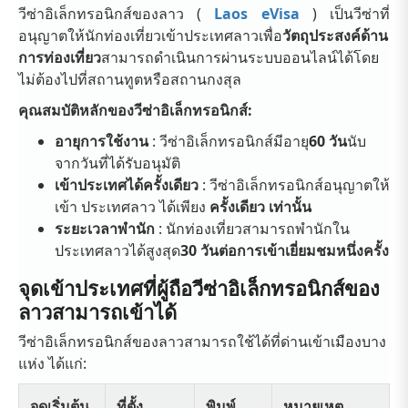
วีซ่าอิเล็กทรอนิกส์ของลาว (
Laos eVisa
) เป็นวีซ่าที่
อนุญาตให้นักท่องเที่ยวเข้าประเทศลาวเพื่อ
วัตถุประสงค์ด้าน
การท่องเที่ยว
สามารถดำเนินการผ่านระบบออนไลน์ได้โดย
ไม่ต้องไปที่สถานทูตหรือสถานกงสุล
คุณสมบัติหลักของวีซ่าอิเล็กทรอนิกส์:
อายุการใช้งาน
: วีซ่าอิเล็กทรอนิกส์มีอายุ
60 วัน
นับ
จากวันที่ได้รับอนุมัติ
เข้าประเทศได้ครั้งเดียว
: วีซ่าอิเล็กทรอนิกส์อนุญาตให้
เข้า
ประเทศลาว ได้เพียง
ครั้งเดียว เท่านั้น
ระยะเวลาพำนัก
: นักท่องเที่ยวสามารถพำนักใน
ประเทศลาวได้สูงสุด
30 วันต่อการเข้าเยี่ยมชมหนึ่งครั้ง
จุดเข้าประเทศที่ผู้ถือวีซ่าอิเล็กทรอนิกส์ของ
ลาวสามารถเข้าได้
วีซ่าอิเล็กทรอนิกส์ของลาวสามารถใช้ได้ที่ด่านเข้าเมืองบาง
แห่ง ได้แก่:
จุดเริ่มต้น
ที่ตั้ง
พิมพ์
หมายเหตุ