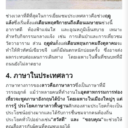
ช่วงเวลาที่ดีที่สุดในการเยี่ยมชมประเทศลาวคือช่วง
ฤดู
แล้ง
ซึ่งเริ่มตั้งแต่
เดือนพฤศจิกายนถึงเดือนเมษายน
ช่วงนี้
อากาศดี ท้องฟ้าแจ่มใส และอุณหภูมิเย็นสบาย เหมาะ
สำหรับกิจกรรมกลางแจ้ง เช่น การเดินป่าและการเที่ยวชม
วัดวาอาราม ส่วน
ฤดูฝน
ตั้งแต่
เดือนพฤษภาคมถึงตุลาคม
จะ
ทำให้ทิวทัศน์เขียวขจี แต่ก็มีฝนตกหนักบ่อยครั้ง ซึ่งอาจส่ง
ผลกระทบต่อแผนการเดินทาง โดยเฉพาะในพื้นที่ชนบทที่มี
ถนนยังไม่ลาดยาง
4. ภาษาในประเทศลาว
ภาษาทางการของ
ลาวคือภาษาลาว
ซึ่งเป็นภาษาที่มี
วรรณยุกต์ แม้ว่าหลายคนที่ทำงานใน
อุตสาหกรรมการท่อง
เที่ยวจะพูดภาษาอังกฤษได้บ้าง โดยเฉพาะในเมืองใหญ่ๆ แต่
การรู้
ประโยคภาษาลาวพื้นฐาน
สักสอง
สามประโยคก็จะเป็น
ประโยชน์อย่างมากและได้รับการชื่นชมจากคนท้องถิ่น
ประโยคทั่วไปอย่างเช่น
"สวัสดี" และ "ขอบคุณ"
จะช่วยให้
คุณสื่อสารกับผู้คนที่คุณพบเจอได้