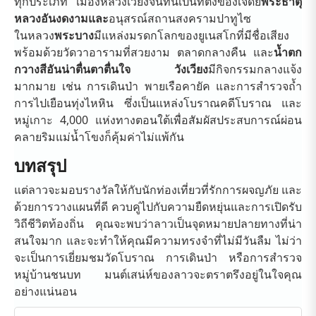
ทุกประเภท เมืองหลวงเวียงจันทน์เป็นที่ตั้งของเจดีย์
พระธาตุ
หลวงอันงดงามและ
อนุสรณ์สถานสงครามปาทูไซ
ในหลวง
พระบาง
มีแหล่งมรดกโลกของยูเนสโกที่มีชื่อเสียง
พร้อมด้วยวัดวาอารามที่สวยงาม ตลาดกลางคืน และ
น้ำตก
กวางสีอันน่าตื่นตาตื่นใจ วังเวียง
มีกิจกรรมกลางแจ้ง
มากมาย เช่น การเดินป่า พายเรือคายัค และการสำรวจถ้ำ
การไปเยือนทุ่งไหหิน ซึ่งเป็นแหล่งโบราณคดีโบราณ และ
หมู่เกาะ 4,000 แห่งทางตอนใต้เพื่อสัมผัสประสบการณ์ผ่อน
คลายริมแม่น้ำโขงก็คุ้มค่าไม่แพ้กัน
บทสรุป
แต่ลาวจะมอบรางวัลให้กับนักท่องเที่ยวที่รักการผจญภัย และ
ด้วยการวางแผนที่ดี ควบคู่ไปกับความยืดหยุ่นและการเปิดรับ
วิถีชีวิตท้องถิ่น คุณจะพบว่าลาวเป็นจุดหมายปลายทางที่น่า
สนใจมาก และจะทำให้คุณมีความทรงจำที่ไม่มีวันลืม ไม่ว่า
จะเป็นการเยี่ยมชมวัดโบราณ การเดินป่า หรือการสำรวจ
หมู่บ้านชนบท มนต์เสน่ห์ของลาวจะตราตรึงอยู่ในใจคุณ
อย่างแน่นอน