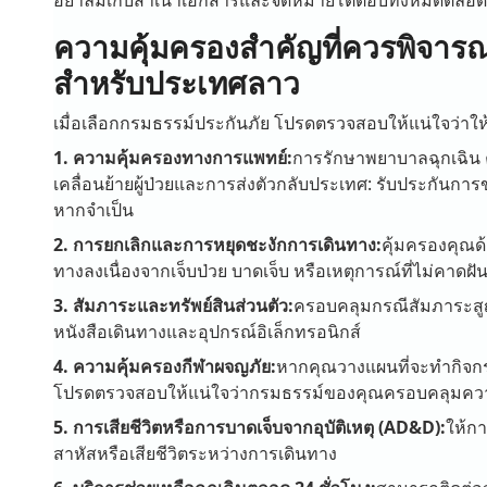
ความคุ้มครองสำคัญที่ควรพิจาร
สำหรับประเทศลาว
เมื่อเลือกกรมธรรม์ประกันภัย โปรดตรวจสอบให้แน่ใจว่าให้ค
1. ความคุ้มครองทางการแพทย์:
การรักษาพยาบาลฉุกเฉิน
เคลื่อนย้ายผู้ป่วยและการส่งตัวกลับประเทศ: รับประกัน
หากจำเป็น
2. การยกเลิกและการหยุดชะงักการเดินทาง:
คุ้มครองคุณด
ทางลงเนื่องจากเจ็บป่วย บาดเจ็บ หรือเหตุการณ์ที่ไม่คาดฝั
3. สัมภาระและทรัพย์สินส่วนตัว:
ครอบคลุมกรณีสัมภาระสูญห
หนังสือเดินทางและอุปกรณ์อิเล็กทรอนิกส์
4. ความคุ้มครองกีฬาผจญภัย:
หากคุณวางแผนที่จะทำกิจกรรม
โปรดตรวจสอบให้แน่ใจว่ากรมธรรม์ของคุณครอบคลุมความเส
5. การเสียชีวิตหรือการบาดเจ็บจากอุบัติเหตุ (AD&D):
ให้กา
สาหัสหรือเสียชีวิตระหว่างการเดินทาง