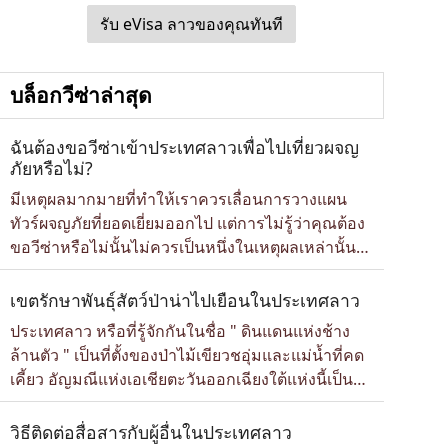
รับ eVisa ลาวของคุณทันที
บล็อกวีซ่าล่าสุด
ฉันต้องขอวีซ่าเข้าประเทศลาวเพื่อไปเที่ยวผจญ
ภัยหรือไม่?
มีเหตุผลมากมายที่ทำให้เราควรเลื่อนการวางแผน
ทัวร์ผจญภัยที่ยอดเยี่ยมออกไป แต่การไม่รู้ว่าคุณต้อง
ขอวีซ่าหรือไม่นั้นไม่ควรเป็นหนึ่งในเหตุผลเหล่านั้น
โชคดีที่เมื่อคุณวางแผนการผจญภัยครั้งต่อไปในลาว
คุณไม่ต้องมาสับสนกับขั้นตอนที่ยุ่งยากมากมายอีกต่อ
เขตรักษาพันธุ์สัตว์ป่าน่าไปเยือนในประเทศลาว
ไป ไม่ต้องห่วง เรามีคู่มือขอวีซ่าอิเล็กทรอนิกส์
ประเทศลาว หรือที่รู้จักกันในชื่อ " ดินแดนแห่งช้าง
(eVisa) ประเทศลาว ที่ครบถ้วนที่สุด รวมถึงข้อมูล
ล้านตัว " เป็นที่ตั้งของป่าไม้เขียวชอุ่มและแม่น้ำที่คด
ประเทศเพื่อนบ้านที่ห้ามพลาด และขั้นตอนการขอวี
เคี้ยว อัญมณีแห่งเอเชียตะวันออกเฉียงใต้แห่งนี้เป็นที่
ซ่าอิเล...
ตั้งของเขตรักษาพันธุ์สัตว์ป่า ซึ่งไม่เพียงแต่เป็นที่อยู่
อาศัยของสัตว์ใกล้สูญพันธุ์เท่านั้น แต่ยังมอบโอกาส
วิธีติดต่อสื่อสารกับผู้อื่นในประเทศลาว