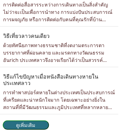
พิเศษให้นักท่องเที่ยวได้สัมผัสกับธรรมชาติอย่างใกล้
การติดต่อสื่อสารระหว่างการเดินทางเป็นสิ่งสำคัญ
ชิดอีกด้วย บทนำเกี่ยวกับเขตรักษาพันธุ์สัตว์ป่าของ
ไม่ว่าจะเป็นเพื่อการนำทาง การแบ่งปันประสบการณ์
ลาว ประเทศลาวเป็นประเทศที่ไม่มีท...
การผจญภัย หรือการติดต่อกับคนที่คุณรักที่บ้าน
แม้ว่าลาวจะเป็นประเทศกำลังพัฒนา แต่โครงสร้าง
พื้นฐานด้านการเชื่อมต่อก็กำลังพัฒนาอย่างต่อเนื่อง
วิธีเที่ยวลาวคนเดียว
เครือข่ายโทรศัพท์มือถือในประเทศลาว ส่วนแบ่งการ
ด้วยทัศนียภาพทางธรรมชาติที่งดงามตระการตา
ตลาด การกระจายเครือข่าย และความครอบคลุม
บรรยากาศที่ผ่อนคลาย และมรดกทางวัฒนธรรม
ของเครือข่ายโทรศัพท์มือถือในประเทศลาว มีดังนี้: ผู้
อันrich ประเทศลาวจึงอาจเรียกได้ว่าเป็นสวรรค์
ให้บริการโทรค...
สำหรับนักเดินทางคนเดียวที่แสวงหาทั้งการผจญภัย
และความสงบสุข ตั้งแต่ป่าทึบสำหรับการเดินป่า การ
วิธีแก้ไขปัญหาเมื่อหนังสือเดินทางหายใน
ล่องเรือไปตามแม่น้ำโขงอันยิ่งใหญ่ ไปจนถึงการดำ
ประเทศลาว
ดิ่งสู่ประเพณีทางพุทธศาสนา ประเทศลาวมีทุกสิ่งให้
การทำพาสปอร์ตหายในต่างประเทศเป็นประสบการณ์
ประสบการณ์แก่นักเดินทางอิสระอย่างครบครัน วีซ่า
ที่เครียดและน่าหนักใจมาก โดยเฉพาะอย่างยิ่งใน
อิเล็กทรอนิกส์ลาวสำหรับนักท่องเที่ยวที...
สถานที่ที่มีวัฒนธรรมและภูมิประเทศที่หลากหลาย
และไม่คุ้นเคย พาสปอร์ตที่หายหรือถูกขโมยเป็น
เอกสารสำคัญในการระบุตัวตนและอนุญาตการเดิน
ดูเพิ่มเติม
ทาง ซึ่งจะทำให้แผนการเดินทางของคุณต้องหยุด
ชะงักและสร้างความวิตกกังวล แม้จะเป็นเรื่องท้าทาย