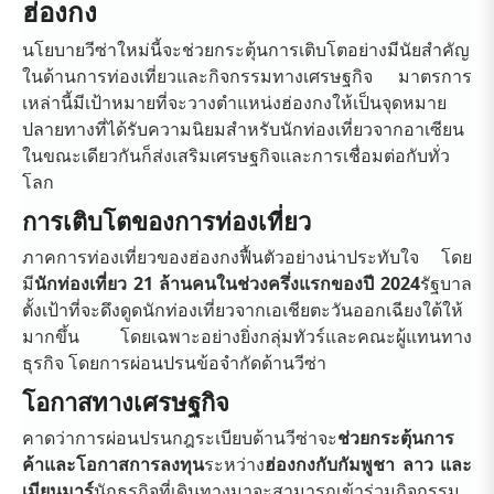
ฮ่องกง
นโยบายวีซ่าใหม่นี้จะช่วยกระตุ้นการเติบโตอย่างมีนัยสำคัญ
ในด้านการท่องเที่ยวและกิจกรรมทางเศรษฐกิจ มาตรการ
เหล่านี้มีเป้าหมายที่จะวางตำแหน่งฮ่องกงให้เป็นจุดหมาย
ปลายทางที่ได้รับความนิยมสำหรับนักท่องเที่ยวจากอาเซียน
ในขณะเดียวกันก็ส่งเสริมเศรษฐกิจและการเชื่อมต่อกับทั่ว
โลก
การเติบโตของการท่องเที่ยว
ภาคการท่องเที่ยวของฮ่องกงฟื้นตัวอย่างน่าประทับใจ โดย
มี
นักท่องเที่ยว 21 ล้านคนในช่วงครึ่งแรกของปี 2024
รัฐบาล
ตั้งเป้าที่จะดึงดูดนักท่องเที่ยวจากเอเชียตะวันออกเฉียงใต้ให้
มากขึ้น โดยเฉพาะอย่างยิ่งกลุ่มทัวร์และคณะผู้แทนทาง
ธุรกิจ โดยการผ่อนปรนข้อจำกัดด้านวีซ่า
โอกาสทางเศรษฐกิจ
คาดว่าการผ่อนปรนกฎระเบียบด้านวีซ่าจะ
ช่วยกระตุ้นการ
ค้าและโอกาสการลงทุน
ระหว่าง
ฮ่องกงกับกัมพูชา ลาว และ
เมียนมาร์
นักธุรกิจที่เดินทางมาจะสามารถเข้าร่วมกิจกรรม