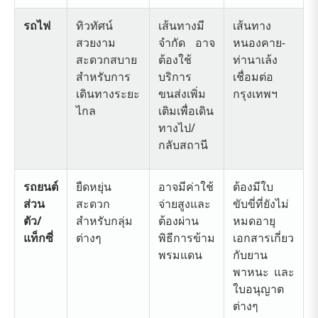
รถไฟ
ทิวทัศน์
เส้นทางมี
เส้นทาง
สวยงาม
จำกัด อาจ
หนองคาย-
สะดวกสบาย
ต้องใช้
ท่านาเล้ง
สำหรับการ
บริการ
เชื่อมต่อ
เดินทางระยะ
ขนส่งเพิ่ม
กรุงเทพฯ
ไกล
เติมเพื่อเดิน
ทางไป/
กลับสถานี
รถยนต์
ยืดหยุ่น
อาจมีค่าใช้
ต้องมีใบ
ส่วน
สะดวก
จ่ายสูงและ
ขับขี่ที่ยังไม่
ตัว/
สำหรับกลุ่ม
ต้องผ่าน
หมดอายุ
แท็กซี่
ต่างๆ
พิธีการข้าม
เอกสารเกี่ยว
พรมแดน
กับยาน
พาหนะ และ
ใบอนุญาต
ต่างๆ