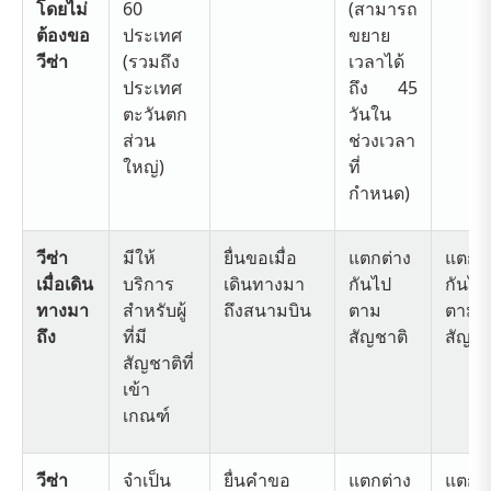
โดยไม่
60
(สามารถ
ต้องขอ
ประเทศ
ขยาย
วีซ่า
(รวมถึง
เวลาได้
ประเทศ
ถึง 45
ตะวันตก
วันใน
ส่วน
ช่วงเวลา
ใหญ่)
ที่
กำหนด)
วีซ่า
มีให้
ยื่นขอเมื่อ
แตกต่าง
แตกต่
เมื่อเดิน
บริการ
เดินทางมา
กันไป
กันไป
ทางมา
สำหรับผู้
ถึงสนามบิน
ตาม
ตาม
ถึง
ที่มี
สัญชาติ
สัญชา
สัญชาติที่
เข้า
เกณฑ์
วีซ่า
จำเป็น
ยื่นคำขอ
แตกต่าง
แตกต่