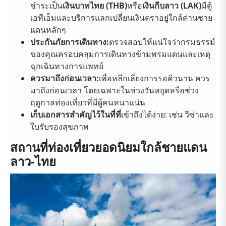
ชำระเป็น
เงินบาทไทย (THB)
หรือ
เงินกีบลาว (LAK)
มีตู้
เอทีเอ็มและบริการแลกเปลี่ยนเงินตราอยู่ใกล้ด่านชาย
แดนหลักๆ
ประกันภัยการเดินทาง:
ตรวจสอบให้แน่ใจว่ากรมธรรม์
ของคุณครอบคลุมการเดินทางข้ามพรมแดนและเหตุ
ฉุกเฉินทางการแพทย์
ควรมาถึงก่อนเวลา:
เพื่อหลีกเลี่ยงการรอคิวนาน ควร
มาถึงก่อนเวลา โดยเฉพาะในช่วงวันหยุดหรือช่วง
ฤดูกาลท่องเที่ยวที่มีผู้คนหนาแน่น
เก็บเอกสารสำคัญไว้ในที่ที่
เข้าถึงได้ง่าย: เช่น วีซ่าและ
ใบรับรองสุขภาพ
สถานที่ท่องเที่ยวยอดนิยมใกล้ชายแดน
ลาว-ไทย