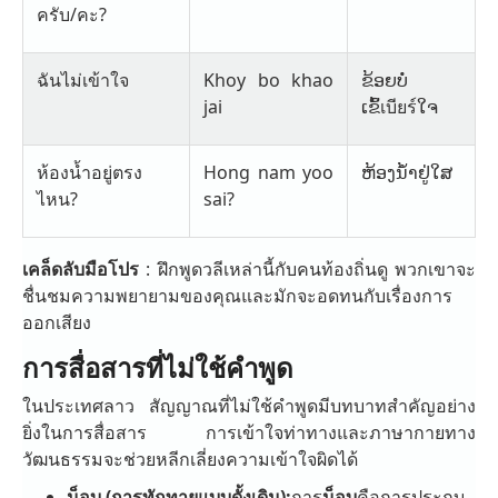
ครับ/คะ?
ฉันไม่เข้าใจ
Khoy bo khao
ຂ້ອຍບໍ່
jai
ເຂົ້เบียร์ໃຈ
ห้องน้ำอยู่ตรง
Hong nam yoo
ຫ້ອງນ້ຳຢູ່ໃສ
ไหน?
sai?
เคล็ดลับมือโปร
: ฝึกพูดวลีเหล่านี้กับคนท้องถิ่นดู พวกเขาจะ
ชื่นชมความพยายามของคุณและมักจะอดทนกับเรื่องการ
ออกเสียง
การสื่อสารที่ไม่ใช้คำพูด
ในประเทศลาว สัญญาณที่ไม่ใช้คำพูดมีบทบาทสำคัญอย่าง
ยิ่งในการสื่อสาร การเข้าใจท่าทางและภาษากายทาง
วัฒนธรรมจะช่วยหลีกเลี่ยงความเข้าใจผิดได้
น็อบ (การทักทายแบบดั้งเดิม):
การ
น็อบ
คือการประกบ