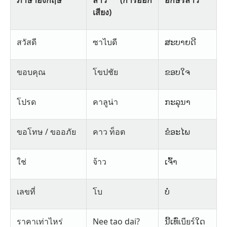
ภาษาอังกฤษ
ลาว (การออก
อักษรลาว
เสียง)
สวัสดี
ซาไบดี
ສະບາຍດີ
ขอบคุณ
โขปชัย
ຂອບໃຈ
โปรด
คาลูน่า
ກະລຸນາ
ขอโทษ / ขออภัย
คาว ท็อต
ຂໍອະໄພ
ใช่
จ้าว
ເຈົ້າ
เลขที่
โบ
ບໍ່
ราคาเท่าไหร่
Nee tao dai?
ນີ້ເທົ່เบียร์ໃດ