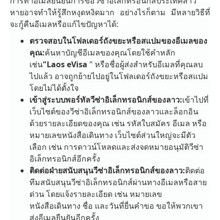
การทำอีเมลยืนยันการขอวีซ่าอิเล็กทรอนิกส์ประเทศลาว
หายอาจทำให้รู้สึกหงุดหงิดมาก อย่างไรก็ตาม มีหลายวิธีที่
จะกู้คืนอีเมลหรือแก้ไขปัญหาได้:
ตรวจสอบในโฟลเดอร์ถังขยะหรือสแปมของอีเมลของ
คุณ:
ค้นหาบัญชีอีเมลของคุณโดยใช้คำหลัก
เช่น
"Laos eVisa
" หรือชื่อผู้ส่งสำหรับอีเมลที่คุณลบ
ไปแล้ว อาจถูกย้ายไปอยู่ในโฟลเดอร์ถังขยะหรือสแปม
โดยไม่ได้ตั้งใจ
เข้าสู่ระบบพอร์ทัลวีซ่าอิเล็กทรอนิกส์ของลาว:
เข้าไปที่
เว็บไซต์ของวีซ่าอิเล็กทรอนิกส์ของลาวและล็อกอิน
ด้วยรายละเอียดของคุณ เช่น รหัสใบสมัคร อีเมล หรือ
หมายเลขหนังสือเดินทาง เว็บไซต์ส่วนใหญ่จะมีตัว
เลือก เช่น การดาวน์โหลดและส่งจดหมายอนุมัติวีซ่า
อิเล็กทรอนิกส์อีกครั้ง
ติดต่อฝ่ายสนับสนุนวีซ่าอิเล็กทรอนิกส์ของลาว:
ติดต่อ
ทีมสนับสนุนวีซ่าอิเล็กทรอนิกส์ผ่านทางอีเมลหรือสาย
ด่วน โดยแจ้งรายละเอียด เช่น หมายเลข
หนังสือเดินทาง ชื่อ และวันที่ยื่นคำขอ ขอให้พวกเขา
ส่งอีเมลยืนยันอีกครั้ง