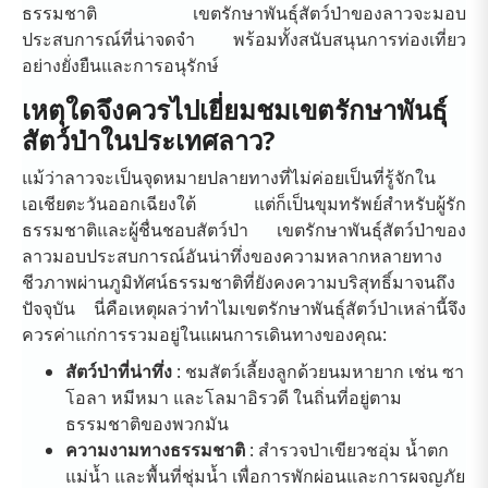
ธรรมชาติ เขตรักษาพันธุ์สัตว์ป่าของลาวจะมอบ
ประสบการณ์ที่น่าจดจำ พร้อมทั้งสนับสนุนการท่องเที่ยว
อย่างยั่งยืนและการอนุรักษ์
เหตุใดจึงควรไปเยี่ยมชมเขตรักษาพันธุ์
สัตว์ป่าในประเทศลาว?
แม้ว่าลาวจะเป็นจุดหมายปลายทางที่ไม่ค่อยเป็นที่รู้จักใน
เอเชียตะวันออกเฉียงใต้ แต่ก็เป็นขุมทรัพย์สำหรับผู้รัก
ธรรมชาติและผู้ชื่นชอบสัตว์ป่า เขตรักษาพันธุ์สัตว์ป่าของ
ลาวมอบประสบการณ์อันน่าทึ่งของความหลากหลายทาง
ชีวภาพผ่านภูมิทัศน์ธรรมชาติที่ยังคงความบริสุทธิ์มาจนถึง
ปัจจุบัน นี่คือเหตุผลว่าทำไมเขตรักษาพันธุ์สัตว์ป่าเหล่านี้จึง
ควรค่าแก่การรวมอยู่ในแผนการเดินทางของคุณ:
สัตว์ป่าที่น่าทึ่ง
: ชมสัตว์เลี้ยงลูกด้วยนมหายาก เช่น ซา
โอลา หมีหมา และโลมาอิรวดี ในถิ่นที่อยู่ตาม
ธรรมชาติของพวกมัน
ความงามทางธรรมชาติ
: สำรวจป่าเขียวชอุ่ม น้ำตก
แม่น้ำ และพื้นที่ชุ่มน้ำ เพื่อการพักผ่อนและการผจญภัย