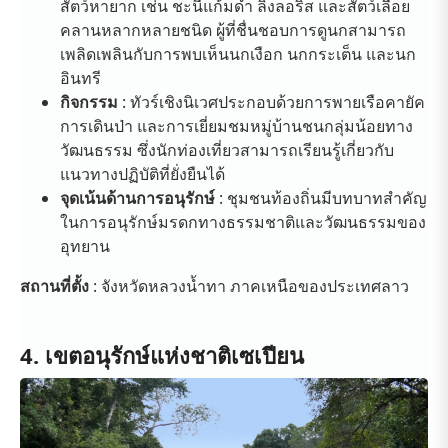
สัตว์หายาก เช่น ชะนีแก้มดำ ลิงลอริส และสัตว์เลื้อย
คลานหลากหลายชนิด ผู้ที่ชื่นชอบการดูนกสามารถ
เพลิดเพลินกับการพบเห็นนกเงือก นกกระเต็น และนก
อินทรี
กิจกรรม
: ทัวร์เชิงนิเวศประกอบด้วยการพายเรือคายัค
การเดินป่า และการเยี่ยมชมหมู่บ้านชนกลุ่มน้อยทาง
วัฒนธรรม ซึ่งนักท่องเที่ยวสามารถเรียนรู้เกี่ยวกับ
แนวทางปฏิบัติที่ยั่งยืนได้
จุดเน้นด้านการอนุรักษ์
: ชุมชนท้องถิ่นมีบทบาทสำคัญ
ในการอนุรักษ์มรดกทางธรรมชาติและวัฒนธรรมของ
อุทยาน
สถานที่ตั้ง
: จังหวัดหลวงน้ำทา ภาคเหนือของประเทศลาว
4. เขตอนุรักษ์แห่งชาติเซเปียน