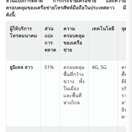
ส่วนแบ่งการตลาด การกระจายเครือข่าย และความ
ครอบคลุมของเครือข่ายโทรศัพท์มือถือในประเทศลาว มี
ดังนี้:
ผู้ให้บริการ
ส่วน
ความ
เทคโนโลยี
จุดแข
โทรคมนาคม
แบ่ง
ครอบคลุม
การ
ของเครือ
ตลาด
ข่าย
ยูนิเทล ลาว
51%
ครอบคลุม
4G, 5G
ครอบ
พื้นที่กว้าง
พื้นท
ขวาง ทั้ง
ดีที่ส
ในเมือง
บริ
และพื้นที่
ราย
ห่างไกล
ลาว
อินเท
ความ