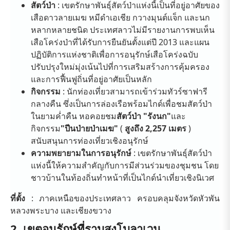
สัตว์ป่า
: เขตรักษาพันธุ์สัตว์ป่าแห่งนี้เป็นที่อยู่อาศัยของ
เสือดาวลายเมฆ หมีดำเอเชีย กวางมุนต์แจ็ก และนก
หลากหลายชนิด ประเทศลาวไม่มีรายงานการพบเห็น
เสือโคร่งป่าที่ได้รับการยืนยันตั้งแต่ปี 2013 และแผน
ปฏิบัติการแห่งชาติเพื่อการอนุรักษ์เสือโคร่งฉบับ
ปรับปรุงใหม่มุ่งเน้นไปที่การเสริมสร้างการคุ้มครอง
และการฟื้นฟูถิ่นที่อยู่อาศัยเป็นหลัก
กิจกรรม
: นักท่องเที่ยวสามารถเข้าร่วมทัวร์ซาฟารี
กลางคืน ซึ่งเป็นการล่องเรือพร้อมไกด์เพื่อชมสัตว์ป่า
ในยามค่ำคืน หอคอยชม
สัตว์ป่า "รังนก"
และ
กิจกรรม
"ปีนป่ายป่าเมฆ"
(
สูงถึง 2,257 เมตร
)
สนับสนุนการท่องเที่ยวเชิงอนุรักษ์
ความพยายามในการอนุรักษ์
: เขตรักษาพันธุ์สัตว์ป่า
แห่งนี้ให้ความสำคัญกับการมีส่วนร่วมของชุมชน โดย
ชาวบ้านในท้องถิ่นทำหน้าที่เป็นไกด์นำเที่ยวเชิงนิเวศ
ที่ตั้ง
: ภาคเหนือของประเทศลาว ครอบคลุมจังหวัดหัวพัน
หลวงพระบาง และเชียงขวาง
2. เขตอนุรักษ์ที่ราบสูงโบลาเวน