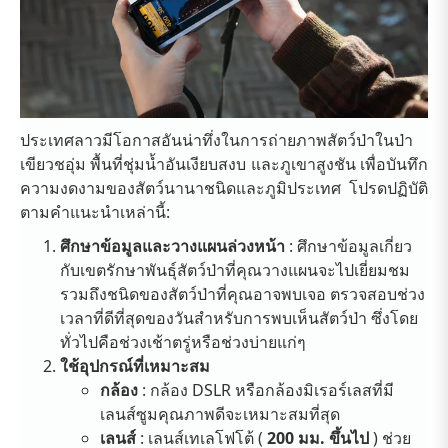
ประเทศลาวมีโอกาสอันน่าทึ่งในการถ่ายภาพสัตว์ป่าในป่า
เขียวชอุ่ม พื้นที่ชุ่มน้ำอันเงียบสงบ และภูเขาสูงชัน เพื่อบันทึก
ความงดงามของสัตว์นานาชนิดและภูมิประเทศ โปรดปฏิบัติ
ตามคำแนะนำเหล่านี้:
ศึกษาข้อมูลและวางแผนล่วงหน้า
: ศึกษาข้อมูลเกี่ยว
กับเขตรักษาพันธุ์สัตว์ป่าที่คุณวางแผนจะไปเยี่ยมชม
รวมถึงชนิดของสัตว์ป่าที่คุณอาจพบเจอ ตรวจสอบช่วง
เวลาที่ดีที่สุดของวันสำหรับการพบเห็นสัตว์ป่า ซึ่งโดย
ทั่วไปคือช่วงเช้าตรู่หรือช่วงบ่ายแก่ๆ
ใช้อุปกรณ์ที่เหมาะสม
กล้อง
: กล้อง DSLR หรือกล้องมิเรอร์เลสที่มี
เลนส์ซูมคุณภาพดีจะเหมาะสมที่สุด
เลนส์
: เลนส์เทเลโฟโต้ (
200 มม. ขึ้นไป
) ช่วย