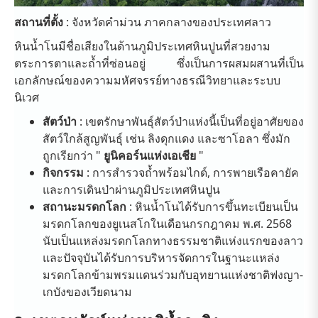
สถานที่ตั้ง
: จังหวัดคำม่วน ภาคกลางของประเทศลาว
หินน้ำโนมีชื่อเสียงในด้านภูมิประเทศหินปูนที่สวยงาม
ตระการตาและถ้ำที่ซ่อนอยู่ ซึ่งเป็นการผสมผสานที่เป็น
เอกลักษณ์ของความมหัศจรรย์ทางธรณีวิทยาและระบบ
นิเวศ
สัตว์ป่า
: เขตรักษาพันธุ์สัตว์ป่าแห่งนี้เป็นที่อยู่อาศัยของ
สัตว์ใกล้สูญพันธุ์ เช่น ลิงดุกแดง และซาโอลา ซึ่งมัก
ถูกเรียกว่า "
ยูนิคอร์นแห่งเอเชีย
"
กิจกรรม
: การสำรวจถ้ำพร้อมไกด์, การพายเรือคายัค
และการเดินป่าผ่านภูมิประเทศหินปูน
สถานะมรดกโลก
: หินน้ำโนได้รับการขึ้นทะเบียนเป็น
มรดกโลกของยูเนสโกในเดือนกรกฎาคม พ.ศ. 2568
นับเป็นแหล่งมรดกโลกทางธรรมชาติแห่งแรกของลาว
และปัจจุบันได้รับการบริหารจัดการในฐานะแหล่ง
มรดกโลกข้ามพรมแดนร่วมกับอุทยานแห่งชาติฟงญา-
เกบังของเวียดนาม