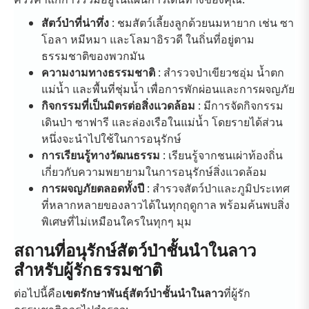
สัตว์ป่าที่น่าทึ่ง
: ชมสัตว์เลี้ยงลูกด้วยนมหายาก เช่น ซา
โอลา หมีหมา และโลมาอิรวดี ในถิ่นที่อยู่ตาม
ธรรมชาติของพวกมัน
ความงามทางธรรมชาติ
: สำรวจป่าเขียวชอุ่ม น้ำตก
แม่น้ำ และพื้นที่ชุ่มน้ำ เพื่อการพักผ่อนและการผจญภัย
กิจกรรมที่เป็นมิตรต่อสิ่งแวดล้อม
: มีการจัดกิจกรรม
เดินป่า ซาฟารี และล่องเรือในแม่น้ำ โดยรายได้ส่วน
หนึ่งจะนำไปใช้ในการอนุรักษ์
การเรียนรู้ทางวัฒนธรรม
: เรียนรู้จากชนเผ่าท้องถิ่น
เกี่ยวกับความพยายามในการอนุรักษ์สิ่งแวดล้อม
การผจญภัยตลอดทั้งปี
: สำรวจสัตว์ป่าและภูมิประเทศ
ที่หลากหลายของลาวได้ในทุกฤดูกาล พร้อมค้นพบสิ่ง
พิเศษที่ไม่เหมือนใครในทุกๆ มุม
สถานที่อนุรักษ์สัตว์ป่าชั้นนำในลาว
สำหรับผู้รักธรรมชาติ
ต่อไปนี้คือ
เขตรักษาพันธุ์สัตว์ป่าชั้นนำในลาว
ที่ผู้รัก