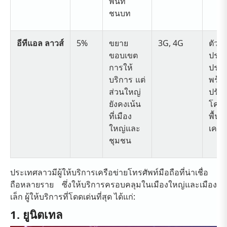
พื้นที่
ชนบท
อีทีแอล ลาวส์
5%
ขยาย
3G, 4G
ตัวเลื
ขอบเขต
ประห
การให้
ประ
บริการ แต่
พร้อ
ส่วนใหญ่
ปรับป
ยังคงเน้น
โครง
ที่เมือง
พื้น
ใหญ่และ
เครือ
ชุมชน
ประเทศลาวมีผู้ให้บริการเครือข่ายโทรศัพท์มือถือที่น่าเชื่อ
ถือหลายราย ซึ่งให้บริการครอบคลุมในเมืองใหญ่และเมือง
เล็ก ผู้ให้บริการที่โดดเด่นที่สุด ได้แก่:
1. ยูนิตเทล