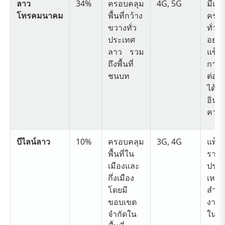
ลาว
34%
ครอบคลุม
4G, 5G
มีเคร
โทรคมนาคม
พื้นที่กว้าง
ครอบ
ขวางทั่ว
ทั่ว
ประเทศ
อย่าง
ลาว รวม
แข็ง
ถึงพื้นที่
การเ
ชนบท
ต่อที่
ได้
อินเท
ความ
บีไลน์ลาว
10%
ครอบคลุม
3G, 4G
แพ็ค
พื้นที่ใน
ราค
เมืองและ
ประห
กึ่งเมือง
เหมา
โดยมี
สำหรั
ขอบเขต
งานท
จำกัดใน
ในเม